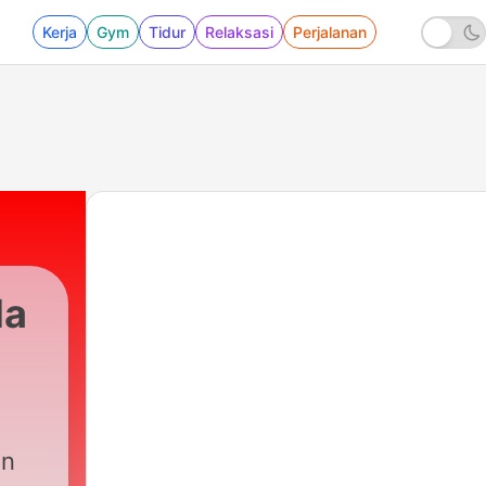
Kerja
Gym
Tidur
Relaksasi
Perjalanan
da
ın