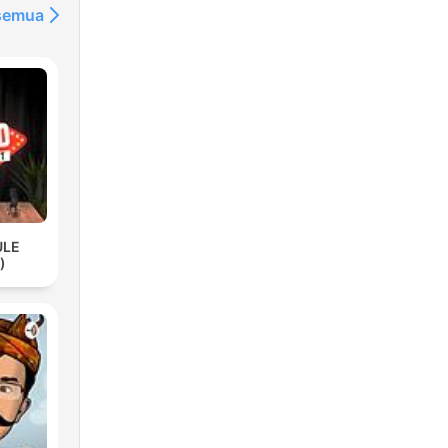
 semua
ULE
)