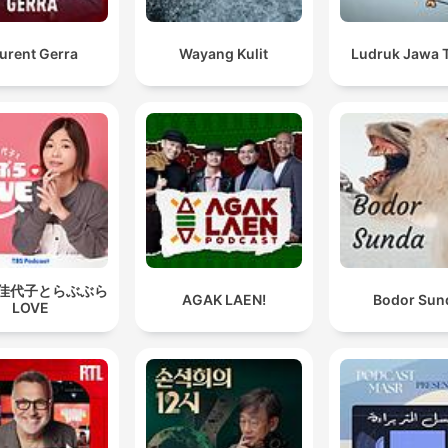
urent Gerra
Wayang Kulit
Ludruk Jawa 
佳代子とらぶぶら
AGAK LAEN!
Bodor Sun
LOVE