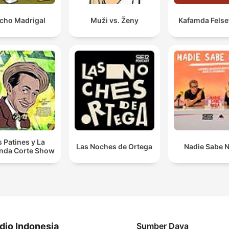
cho Madrigal
Muži vs. Ženy
Kafamda Felse
s Patines y La
Las Noches de Ortega
Nadie Sabe 
nda Corte Show
dio Indonesia
Sumber Daya