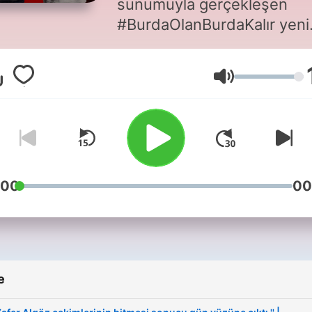
sunumuyla gerçekleşen
#BurdaOlanBurdaKalır yeni
konu ve konuklarıyla sizlerl
Burda Olan Burda Kalır
Volume
Youtube kanalıyla ilgili talep
öneri ve görüşlerinizi
bobk@cmylmzfikirsanat.c
e-posta adresine iletebilirsi
*Can Yılmaz Twitter
@canyilmaz1 / Instagram
:00
00
@68canylmz Zafer Algöz
Twitter @zaferalgoz /
Instagram @kendiismim
e