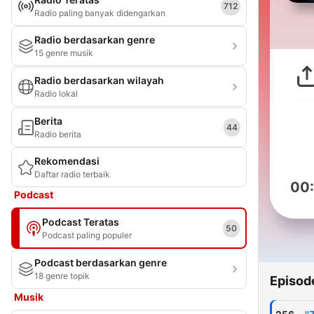
712
Radio paling banyak didengarkan
Radio berdasarkan genre
15 genre musik
Radio berdasarkan wilayah
Radio lokal
Berita
44
Radio berita
Rekomendasi
Daftar radio terbaik
00
Podcast
Podcast Teratas
50
Podcast paling populer
Podcast berdasarkan genre
18 genre topik
Episod
Musik