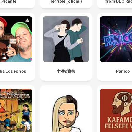
Picante
Terrible (oficial)
from BBC Rad
iba Los Fonos
小潘&寶拉
Pânico