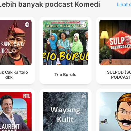
Lebih banyak podcast Komedi
Lihat
uk Cak Kartolo
SULPOD (S
Trio Burulu
dkk
PODCAST