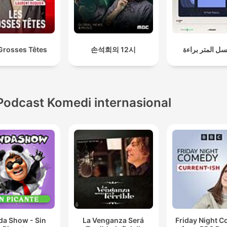
Grosses Têtes
손석희의 12시
ل المتر براءة
Podcast Komedi internasional
da Show - Sin
La Venganza Será
Friday Night 