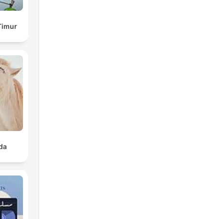
Timur
da