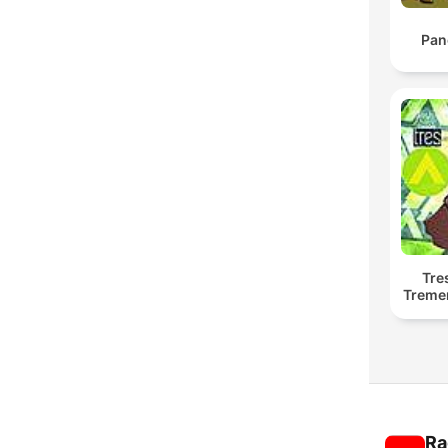
Pan
Tre
Treme
Ra