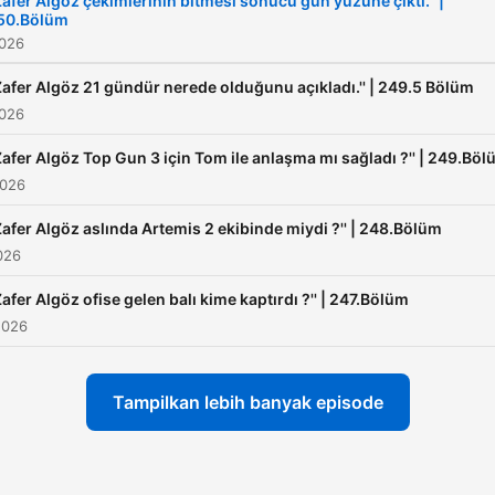
'Zafer Algöz çekimlerinin bitmesi sonucu gün yüzüne çıktı.'' |
50.Bölüm
2026
'Zafer Algöz 21 gündür nerede olduğunu açıkladı.'' | 249.5 Bölüm
2026
'Zafer Algöz Top Gun 3 için Tom ile anlaşma mı sağladı ?'' | 249.Bö
2026
'Zafer Algöz aslında Artemis 2 ekibinde miydi ?'' | 248.Bölüm
026
Zafer Algöz ofise gelen balı kime kaptırdı ?'' | 247.Bölüm
2026
Tampilkan lebih banyak episode