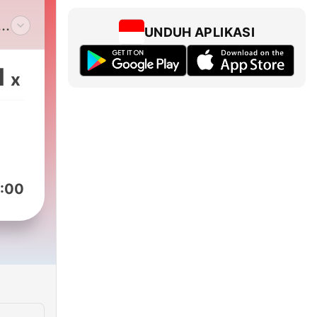
UNDUH APLIKASI
e!
1
x
,
om
niz.
:00