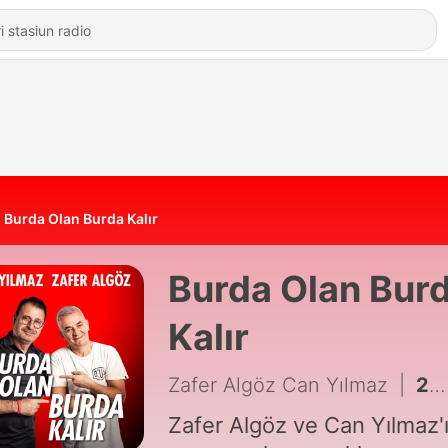
Burda Olan Burda Kalır
Burda Olan Bur
Kalır
Zafer Algöz Can Yılmaz
|
256 - ''Zafer Algöz çekimlerinin bitmesi sonucu gün yüzüne çıktı.'' | 250.Bölüm
Zafer Algöz ve Can Yılmaz'