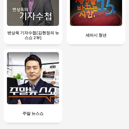
변상욱 기자수첩[김현정의 뉴
세바시 청년
스쇼 2부]
주말 뉴스쇼