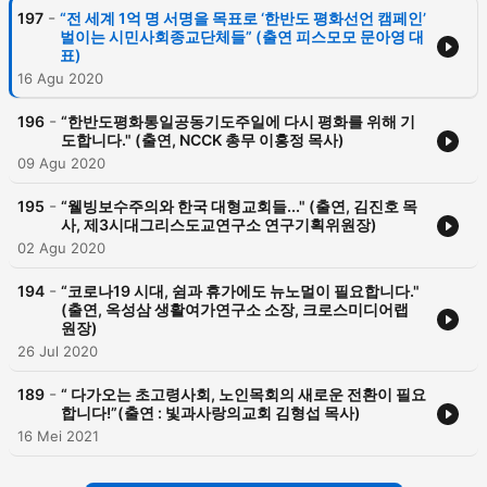
-
197
“전 세계 1억 명 서명을 목표로 ‘한반도 평화선언 캠페인’
벌이는 시민사회종교단체들” (출연 피스모모 문아영 대
표)
16 Agu 2020
-
196
“한반도평화통일공동기도주일에 다시 평화를 위해 기
도합니다." (출연, NCCK 총무 이홍정 목사)
09 Agu 2020
-
195
“웰빙보수주의와 한국 대형교회들..." (출연, 김진호 목
사, 제3시대그리스도교연구소 연구기획위원장)
02 Agu 2020
-
194
“코로나19 시대, 쉼과 휴가에도 뉴노멀이 필요합니다."
(출연, 옥성삼 생활여가연구소 소장, 크로스미디어랩
원장)
26 Jul 2020
-
189
“ 다가오는 초고령사회, 노인목회의 새로운 전환이 필요
합니다!”(출연 : 빛과사랑의교회 김형섭 목사)
16 Mei 2021