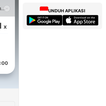
a
UNDUH APLIKASI
ma
1
x
/ridhorimln/
ost6.com/
:00