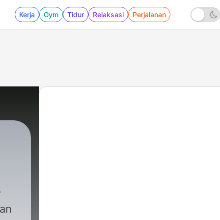
Kerja
Gym
Tidur
Relaksasi
Perjalanan
kan