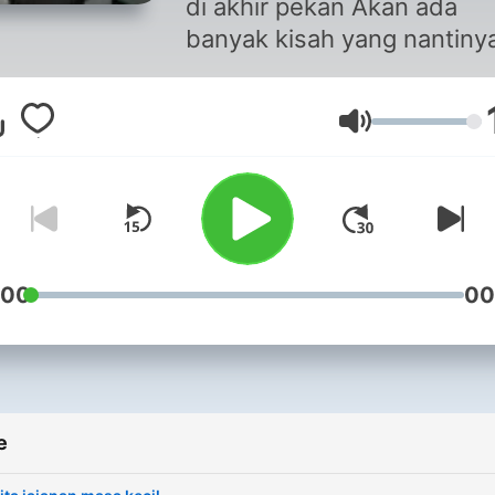
di akhir pekan Akan ada
banyak kisah yang nantiny
akan kita bincangkan. Teri
Kasih telah Mendengarkan
Volume
Podcast ini.
https://www.instagram.com
https://kangdorman.byeth
:00
00
e