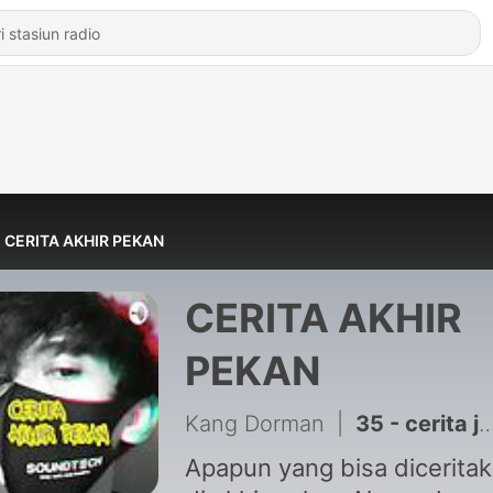
CERITA AKHIR PEKAN
CERITA AKHIR
PEKAN
Kang Dorman
|
35 - cerita jajanan masa kecil
Apapun yang bisa dicerita