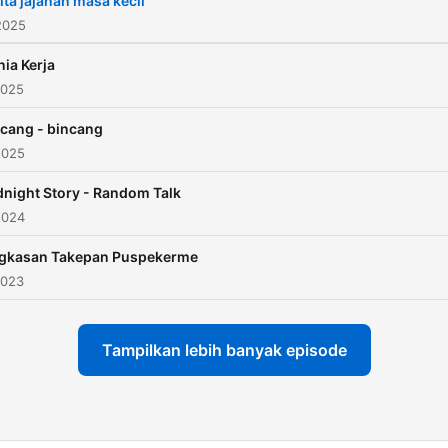
ita jajanan masa kecil
2025
ia Kerja
2025
ncang - bincang
2025
night Story - Random Talk
2024
gkasan Takepan Puspekerme
2023
Tampilkan lebih banyak episode