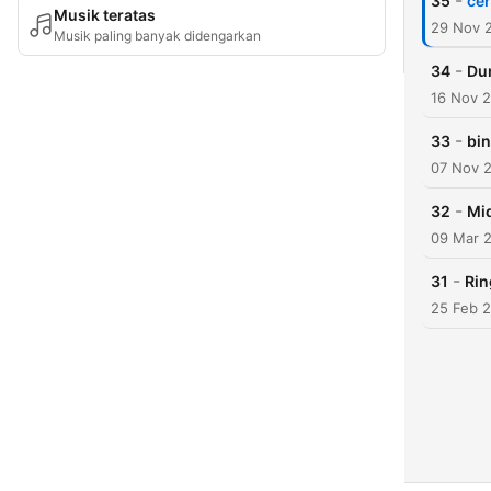
-
35
cer
Musik teratas
29 Nov 
Musik paling banyak didengarkan
-
34
Dun
16 Nov 
-
33
bi
07 Nov 
-
32
Mid
09 Mar 
-
31
Rin
25 Feb 