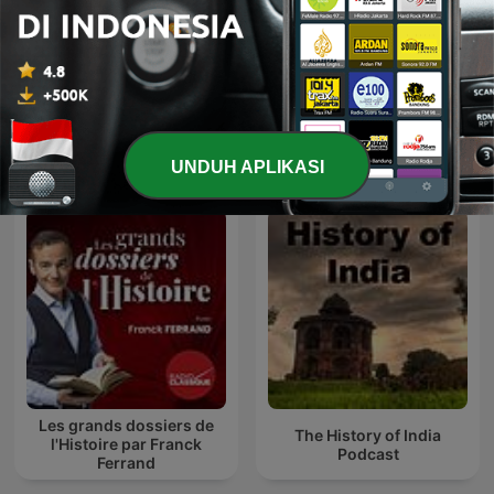
In Our Time: History
CAKRA FM
Podcast Sejarah internasional
UNDUH APLIKASI
Les grands dossiers de
The History of India
l'Histoire par Franck
Podcast
Ferrand