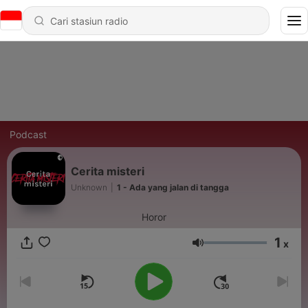
Podcast
Cerita misteri
Unknown
|
1 - Ada yang jalan di tangga
Horor
1
x
Volume