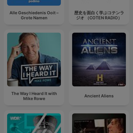
Alle Geschiedenis Ooit –
歴史を面白く学ぶコテンラ
Grote Namen
ジオ （COTEN RADIO）
The Way I Heard It with
Ancient Aliens
Mike Rowe