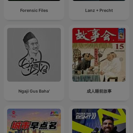
Forensic Files
Lanz + Precht
Ngaji Gus Baha'
成人睡前故事