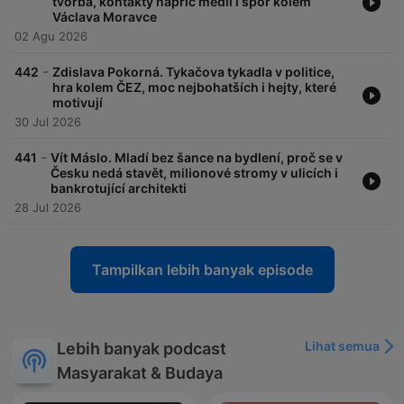
tvorba, kontakty napříč médii i spor kolem
Václava Moravce
02 Agu 2026
-
442
Zdislava Pokorná. Tykačova tykadla v politice,
hra kolem ČEZ, moc nejbohatších i hejty, které
motivují
30 Jul 2026
-
441
Vít Máslo. Mladí bez šance na bydlení, proč se v
Česku nedá stavět, milionové stromy v ulicích i
bankrotující architekti
28 Jul 2026
Tampilkan lebih banyak episode
Lihat semua
Lebih banyak podcast
Masyarakat & Budaya