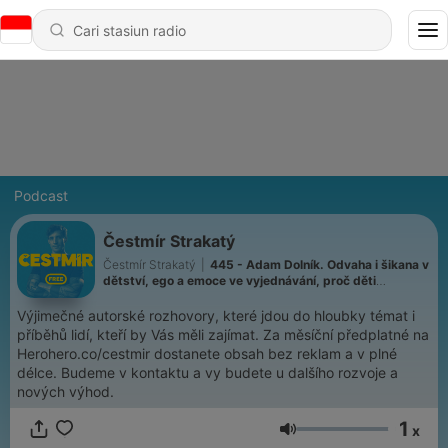
Podcast
Čestmír Strakatý
Čestmír Strakatý
|
445 - Adam Dolník. Odvaha i šikana v
dětství, ego a emoce ve vyjednávání, proč děti
manipulují, politici neposlouchají a některé věty je lepší
neříkat
Výjimečné autorské rozhovory, které jdou do hloubky témat i
příběhů lidí, kteří by Vás měli zajímat. Za měsíční předplatné na
Herohero.co/cestmir dostanete obsah bez reklam a v plné
délce. Budeme v kontaktu a vy budete u dalšího rozvoje a
nových výhod.
1
x
Volume