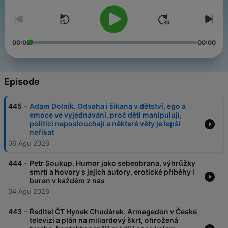
00:00
00:00
Episode
-
445
Adam Dolník. Odvaha i šikana v dětství, ego a
emoce ve vyjednávání, proč děti manipulují,
politici neposlouchají a některé věty je lepší
neříkat
06 Agu 2026
-
444
Petr Soukup. Humor jako sebeobrana, výhrůžky
smrtí a hovory s jejich autory, erotické příběhy i
buran v každém z nás
04 Agu 2026
-
443
Ředitel ČT Hynek Chudárek. Armagedon v České
televizi a plán na miliardový škrt, ohrožená