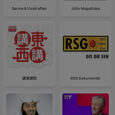
Sørine & Livskraften
Júlio Magalhães
講東講西
RSG Dokumentêr