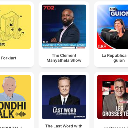
The Clement
La Republica 
Forklart
Manyathela Show
guion
The Last Word with