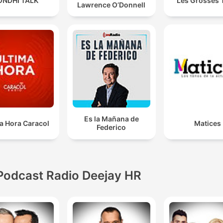
ONDHI TALK
Les Grosses 
Lawrence O’Donnell
Es la Mañana de
a Hora Caracol
Matices
Federico
Podcast Radio Deejay HR