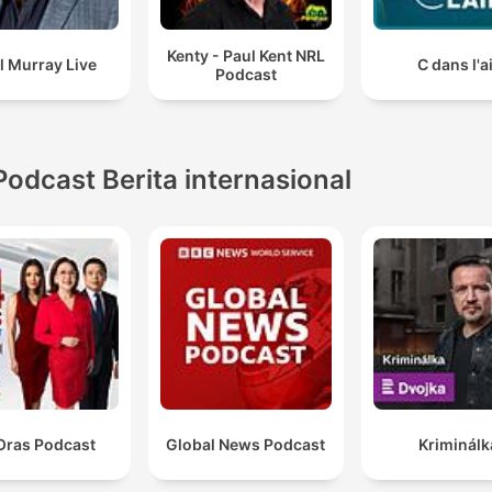
Kenty - Paul Kent NRL
l Murray Live
C dans l'a
Podcast
Podcast Berita internasional
Oras Podcast
Global News Podcast
Kriminálk