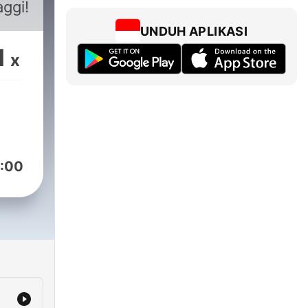
aggi!
UNDUH APLIKASI
1
x
:00