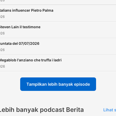
026
Italians influencer Pietro Palma
026
Steven Lain il testimone
026
untata del 07/07/2026
026
Megablob l'anziano che truffa i ladri
026
Tampilkan lebih banyak episode
Lebih banyak podcast Berita
Lihat