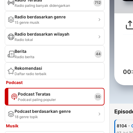
712
Radio paling banyak didengarkan
Radio berdasarkan genre
15 genre musik
Radio berdasarkan wilayah
Radio lokal
Berita
44
Radio berita
Rekomendasi
00
Daftar radio terbaik
Podcast
Podcast Teratas
50
Podcast paling populer
Episod
Podcast berdasarkan genre
18 genre topik
-
Musik
8104