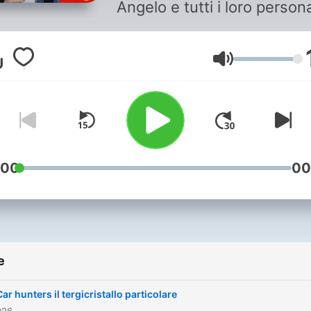
Angelo e tutti i loro person
Volume
:00
00
e
Car hunters il tergicristallo particolare