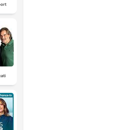
port
ati