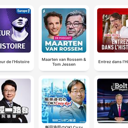
Maarten van Rossem &
r de l'Histoire
Entrez dans l'H
Tom Jessen
飯田浩司のOK! Cozy