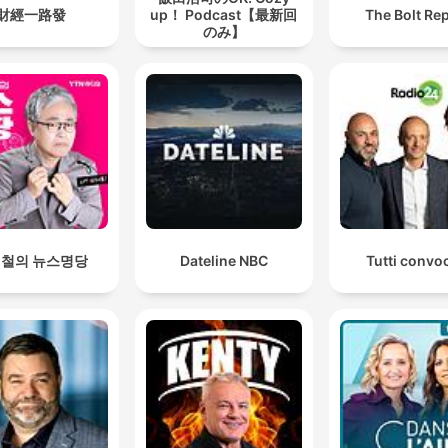
財經一路發
up！ Podcast【最新回
The Bolt Re
のみ】
철의 뉴스명당
Dateline NBC
Tutti convoc