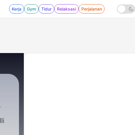
Kerja
Gym
Tidur
Relaksasi
Perjalanan
li