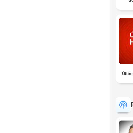
S
Últim