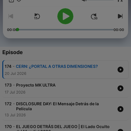
x
https://linktr.ee/conspiraciones Si deseas contribuir a nuestro
Volume
trabajo: https://www.buymeacoffee.com/conspiracion21
https://www.patreon.com/conspiraciones21
00:00
00:00
Episode
-
174
CERN: ¿PORTAL A OTRAS DIMENSIONES?
20 Jul 2026
-
173
Proyecto MK ULTRA
17 Jul 2026
-
172
DISCLOSURE DAY: El Mensaje Detrás de la
Película
13 Jul 2026
-
170
EL JUEGO DETRÁS DEL JUEGO | El Lado Oculto