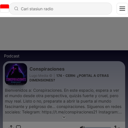
Podcast
Conspiraciones
Lugo Media ©
|
174 - CERN: ¿PORTAL A OTRAS
DIMENSIONES?
Bienvenidos a: Conspiraciones. En este espacio, espera a ver
el mundo desde otra perspectiva, quizás fuerte y cruel, pero
muy real. Listo o no, preparate a abrir la puerta al mundo
fascinante y peligroso de... conspiraciones. Síguenos en redes
sociales: Telegram: ⁠⁠⁠⁠⁠⁠https://t.me/conspiraciones21 Instagram:
⁠⁠⁠⁠⁠⁠https://instagram.com/conspiraciones21⁠⁠⁠⁠⁠⁠ Youtube:
⁠⁠⁠⁠⁠https://youtube.com/@ElvinLugo1 Otras redes:
1