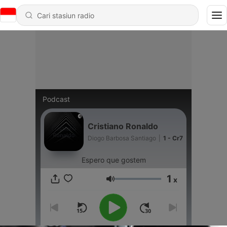
Podcast
Cristiano Ronaldo
Diogo Barbosa Santiago
|
1 - Cr7
Espero que gostem
1
x
Volume