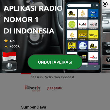
00:00
00:00
Episode
-
1
Cr7
04 Des 2020
UNDUH APLIKASI
Radio Indonesia
Stasiun Radio dan Podcast
Sumber Daya