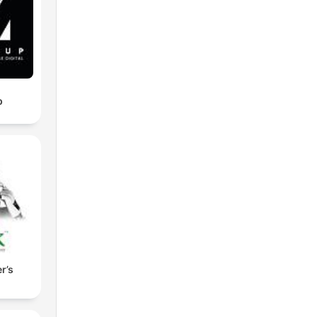
p
r’s