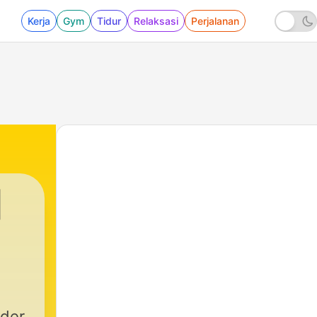
Kerja
Gym
Tidur
Relaksasi
Perjalanan
|
 der