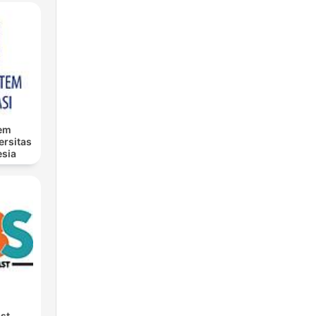
tem
ersitas
esia
st