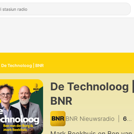
De Technoloog | BNR
De Technoloog 
BNR
BNR Nieuwsradio
|
659 - Gaat de AI-zeepbel ooit knappen?
Mark Beekhuis en Ben van