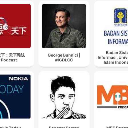
Badan Sis
天下：天下雜誌
George Buhnici |
Informasi, Univ
Podcast
#IGDLCC
Islam Indon
okia Today
Podcast Santay
MBS Podca