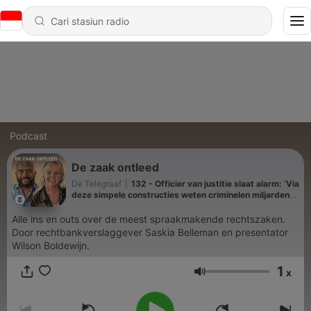
Podcast
De zaak ontleed
De Telegraaf
|
132 - Officier van justitie slaat alarm: ‘Via
deze simpele constructies weten criminelen miljarden
wit te wassen’
Alle ins en outs over de meest spraakmakende rechtszaken.
Door rechtbankverslaggever Saskia Belleman en presentator
Wilson Boldewijn.
1
x
Volume