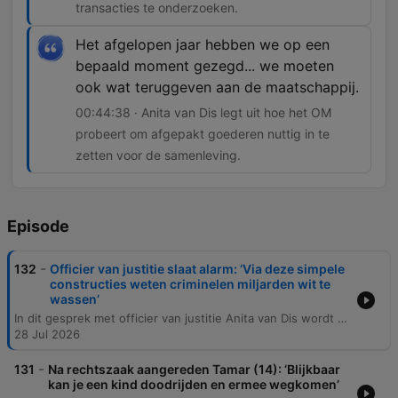
transacties te onderzoeken.
Het afgelopen jaar hebben we op een
bepaald moment gezegd... we moeten
ook wat teruggeven aan de maatschappij.
00:44:38 · Anita van Dis legt uit hoe het OM
probeert om afgepakt goederen nuttig in te
zetten voor de samenleving.
Episode
-
132
Officier van justitie slaat alarm: ‘Via deze simpele
constructies weten criminelen miljarden wit te
wassen’
In dit gesprek met officier van justitie Anita van Dis wordt de enorme schaal van crimineel vermogen en witwassen in Nederland besproken. Er wordt ingegaan op de sterke verwevenheid tussen drugscriminaliteit en fraudestructuren, waarbij criminelen gebruikmaken van legale sectoren zoals de zorg en landbouw om geld wit te wassen. Daarnaast worden de grote uitdagingen binnen de strafrechtketen belicht, waaronder privacywetgeving, het gebrek aan gegevensdeling tussen overheidsinstanties en een tekort aan capaciteit. Tot slot wordt besproken hoe het Openbaar Ministerie probeert in beslag genomen goederen terug te geven aan de maatschappij.
28 Jul 2026
-
131
Na rechtszaak aangereden Tamar (14): ‘Blijkbaar
kan je een kind doodrijden en ermee wegkomen’