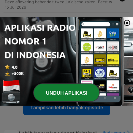
Deze aflevering behandelt twee juridische zaken. Eerst wordt de veroordeling van Marian van D. besproken voor uitbuiting op een paardenfokkerij in Kamerik, gevolgd door de zaak rondom het overlijden van de 14-jarige Tamar in 2020. Hierbij wordt ingegaan op de details van de aanrijding door Jamal T. en de onduidelijkheden rondom de positie van het slachtoffer. Daarnaast wordt de vrijspraak van Jamal T. geanalyseerd, waarbij de rechtbank het scenario dat hij de aanrijding had moeten zien niet aannemelijk vond. De podcast belicht de juridische complexiteit van de schuldvraag en de enorme emotionele impact van deze uitspraak op de nabestaanden.
15 Jul 2026
-
130
‘De droom van een tiny house werd Peter van
Dongen (68) fataal’
Deze aflevering behandelt twee verschillende strafzaken. Eerst wordt de proformazitting in de zaak Lisa besproken, waarbij de focus ligt op de vraag of politieagenten onrechtmatig gegevens hebben ingezien. Vervolgens staat de moordzaak rondom Peter van Dongen centraal, waarbij financiële uitbuiting door Wijnand de El leidde tot een crimineel plan. De podcast belicht de reconstructie van de aanslag, de tegenstrijdige verklaringen tijdens de rechtszaak en de uiteindelijke veroordelingen die lager uitvielen dan de eisen van het Openbaar Ministerie. Ook wordt ingegaan op de nasleep van de zaak en de mogelijkheid van hoger beroep.
27 Jun 2026
-
129
‘Surrogaatmoeder’ Marian van D. zou jonge,
kwetsbare vrouw jarenlang als huisslaaf hebben
gehouden
10 Jun 2026
-
128
‘Paro (38) wist dat ze door haar buurman
vermoord zou worden’
03 Jun 2026
UNDUH APLIKASI
Tampilkan lebih banyak episode
Lihat semua