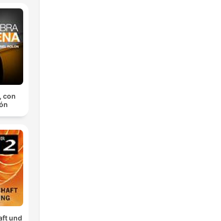
, con
lón
aft und