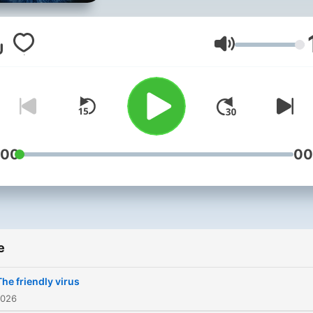
Volume
:00
00
e
The friendly virus
2026