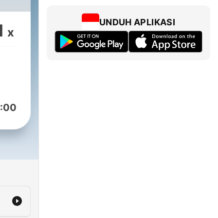
UNDUH APLIKASI
1
x
:00