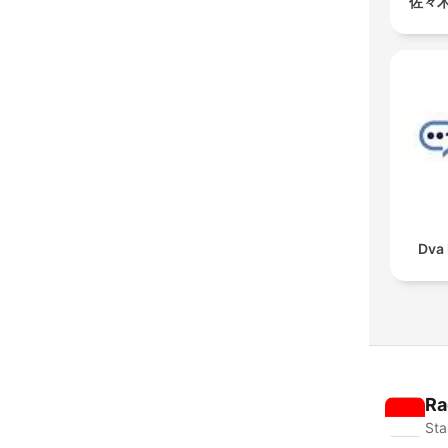
佐々
Dva 
Ra
Sta