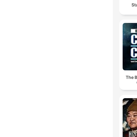
St
The B