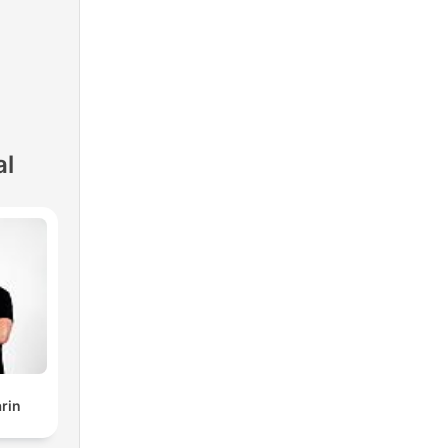
al
rin