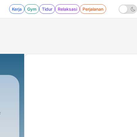
Kerja
Gym
Tidur
Relaksasi
Perjalanan
f