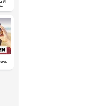
الأع.
مص
| SWR