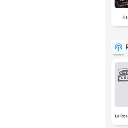
His
La Ros