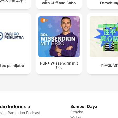
木亮の宇宙ばなし
with Cliff and Bobo
Forschun
PUR+ Wissendrin mit
i po psihijatra
性平真心
Eric
dio Indonesia
Sumber Daya
Penyiar
siun Radio dan Podcast
Widget