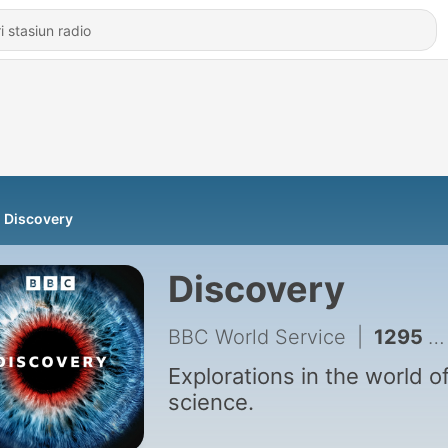
Discovery
Discovery
BBC World Service
|
1295 - The friendly virus
Explorations in the world o
science.