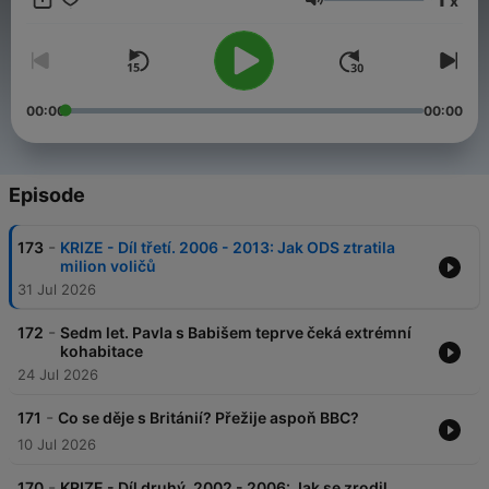
x
Už více jak čtyři roky se s vámi pravidelně potkáváme v
Volume
podcastu Dobrovský & Šídlo. Děláme ho, protože nás baví. A
protože věříme, že má smysl mluvit o tom, co bylo – i o tom, co
se děje teď. Teď je čas na další krok – Dobrovský & Šídlo
částečně přechází na HeroHero. Najdete tam celé, delší
epizody a bonusový obsah. A hlavně – budete u toho s námi.
00:00
00:00
Vaší podpory si velice vážíme. Děkujeme. 💙 🔗
herohero.co/dobrovskysidlo
Episode
-
173
KRIZE - Díl třetí. 2006 - 2013: Jak ODS ztratila
milion voličů
31 Jul 2026
-
172
Sedm let. Pavla s Babišem teprve čeká extrémní
kohabitace
24 Jul 2026
-
171
Co se děje s Británií? Přežije aspoň BBC?
10 Jul 2026
-
170
KRIZE - Díl druhý. 2002 - 2006: Jak se zrodil