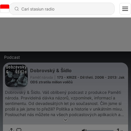
Podcast
Dobrovský & Šídlo
Paměť národa
|
173 - KRIZE - Díl třetí. 2006 - 2013: Jak
ODS ztratila milion voličů
Dobrovský & Šídlo. Váš oblíbený podcast z produkce Paměti
národa. Pravidelná dávka názorů, vzpomínek, informací a
sentimentu. Od devadesátých let po současnost. Čím jsme si
prošli a jak jsme to přežili? Politika a historie v unikátním mixu.
Poslouchat nás můžete na všech podcastových aplikacích a
také na magazin.pametnaroda.cz.
1