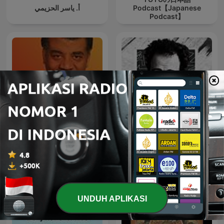
أ. ياسر الحزيمي
Podcast【Japanese
Podcast】
StarTalk Radio
El Daheeh - الدحيح
UNDUH APLIKASI