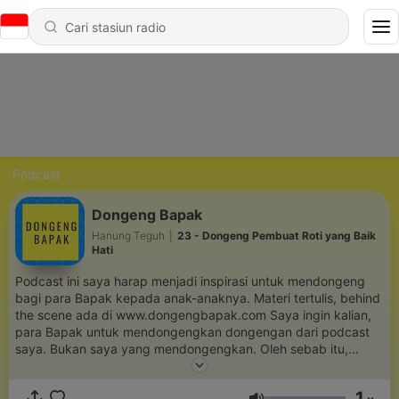
Podcast
Dongeng Bapak
Hanung Teguh
|
23 - Dongeng Pembuat Roti yang Baik
Hati
Podcast ini saya harap menjadi inspirasi untuk mendongeng
bagi para Bapak kepada anak-anaknya. Materi tertulis, behind
the scene ada di www.dongengbapak.com Saya ingin kalian,
para Bapak untuk mendongengkan dongengan dari podcast
saya. Bukan saya yang mendongengkan. Oleh sebab itu,
podcast saya ini raw apa adanya. Bangun ikatan emosional
dengan anak-anak, rawat imajinasinya dan nikmati waktu
1