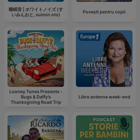
睡眠音 | ホワイトノイズ (す
Povești pentru copii
いみんおと, suimin oto)
Looney Tunes Presents -
Bugs & Daffy’s
Libre antenne week-end
Thanksgiving Road Trip