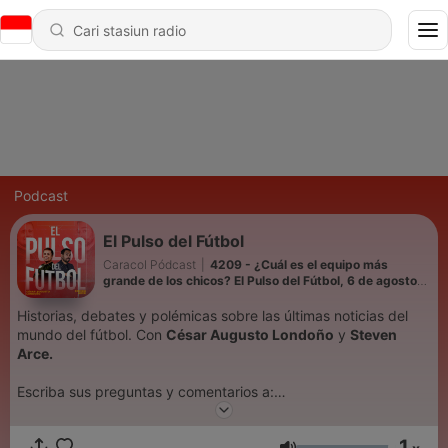
Podcast
El Pulso del Fútbol
Caracol Pódcast
|
4209 - ¿Cuál es el equipo más
grande de los chicos? El Pulso del Fútbol, 6 de agosto
del 2026
Historias, debates y polémicas sobre las últimas noticias del
mundo del fútbol. Con
César Augusto Londoño
y
Steven
Arce.
Escriba sus preguntas y comentarios a:
elpulso@caracol.com.co
1