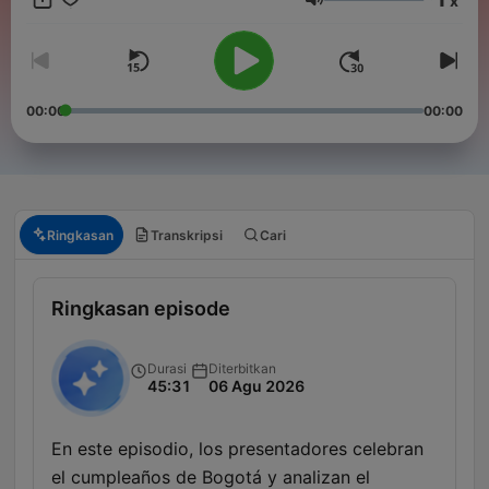
x
Volume
00:00
00:00
Ringkasan
Transkripsi
Cari
Ringkasan episode
Durasi
Diterbitkan
45:31
06 Agu 2026
En este episodio, los presentadores celebran
el cumpleaños de Bogotá y analizan el