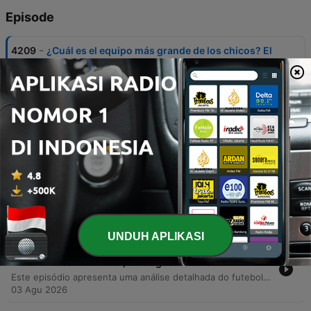
Episode
-
4209
¿Cuál es el equipo más grande de los chicos? El
Pulso del Fútbol, 6 de agosto del 2026
En este episodio, los presentadores celebran el cumpleaños de Bogotá y analizan el mercado de fichajes internacional y local, incluyendo movimientos de jugadores como Rodri al Barcelona y la llegada de Yán Poveda a Atlético Nacional. También se debate sobre posibles entrenadores para el Real Madrid y se rinde homenaje a futbolistas bogotanos históricos como Camilo Vargas. El programa profundiza en el análisis arbitral del partido entre América y Once Caldas, destacando polémicas expulsiones. Finalmente, se discuten las inversiones de River Plate, la actualidad de la Selección Colombia bajo la gestión de Lorenzo y la tensión política entre la UEFA y la FIFA respecto a las competencias mundiales.
06 Agu 2026
-
4208
¿Cree en este Millonarios? El Pulso del Fútbol,
5 de agosto del 2026
O episódio inicia com uma homenagem a Alfonso Lizarasso e reflexões sobre o medo, seguido por debates sobre transferências de jogadores e críticas a declarações racistas de um ex-árbitro. A discussão aborda os desafios do futebol colombiano, incluindo a necessidade de valorizar jovens talentos e denúncias de corrupção em categorias de base. A análise prossegue com questões jurídicas e disciplinares no esporte, confrontando regulamentos da FIFA com direitos trabalhistas. O programa encerra analisando o desempenho técnico de equipes como Medellín e Millonarios, focando em aspectos táticos e atuações individuais.
05 Agu 2026
-
4207
¿Jugar con # 10 o jugar sin él? El Pulso del
Fútbol, 4 de agosto del 2026
El episodio inicia con una reflexión sobre la filosofía de vida y la importancia de la tranquilidad, para luego abordar la detención del exfutbolista Diego Serna en Estados Unidos. El debate central se enfoca en la Selección Colombia, analizando la convocatoria de jugadores como Quintero y James, las propuestas tácticas para el mediocampo y el potencial de delanteros como Jhon Durán frente a otros referentes. Asimismo, se discuten polémicas internacionales relacionadas con la FIFA, incluyendo acusaciones de chantaje contra Gianni Infantino y la crisis de liderazgo en la organización. El programa concluye analizando transferencias de jugadores, el valor de mercado de figuras como Vinicius Junior y el panorama del fútbol colombiano con equipos como Bucaramanga y Millonarios.
04 Agu 2026
UNDUH APLIKASI
-
4206
¿Qué refuerzos iniciaron mejor en la Liga? El
Pulso del Fútbol, 3 de agosto de 2026
Este episódio apresenta uma análise detalhada do futebol colombiano, abordando desde a goleada do América de Cali até as polêmicas de arbitragem e o uso do VAR. Os apresentadores discutem o desempenho de jogadores da seleção colombiana, com foco na ascensão de Jason Guzmán e críticas às convocações baseadas em histórico passado. A discussão estende-se à análise de partidas entre Millonarios, Junior, Santa Fe e 11 Caldas, além de avaliar talentos individuais como Martegani e Contreras. O debate encerra abordando rumores sobre David Beckham na FIFA e as implicações financeiras da expansão do Mundial.
03 Agu 2026