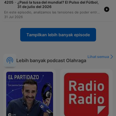
-
4205
¿Pasó la tusa del mundial? El Pulso del Fútbol,
31 de julio del 2026
En este episodio, analizamos las tensiones de poder entre la FIFA y la UEFA ante la propuesta de inversión privada y el impacto de la comercialización en la gobernanza global. También abordamos la saturación del calendario deportivo y su efecto en los jugadores. El programa recorre la actualidad del fútbol internacional y local, desde el ranking mundial de ligas según Opta hasta las polémicas demandas por alineación indebida en Colombia. Además, rendimos homenaje a Franco Baresi y comentamos las últimas noticias sobre transferencias y resultados de equipos como Atlético Nacional, Real Madrid y Once Caldas.
31 Jul 2026
Tampilkan lebih banyak episode
Lihat semua
Lebih banyak podcast Olahraga