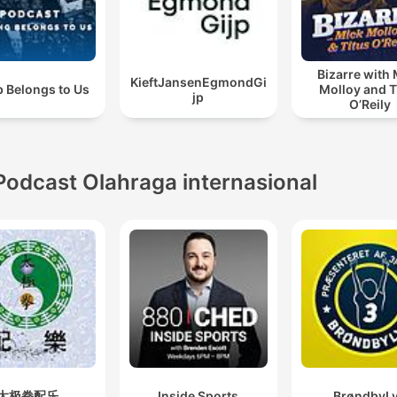
Bizarre with
KieftJansenEgmondGi
b Belongs to Us
Molloy and T
jp
O’Reily
Podcast Olahraga internasional
太极拳配乐
Inside Sports
BrøndbyL