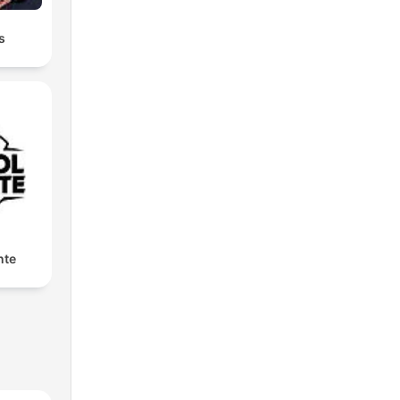
s
nte