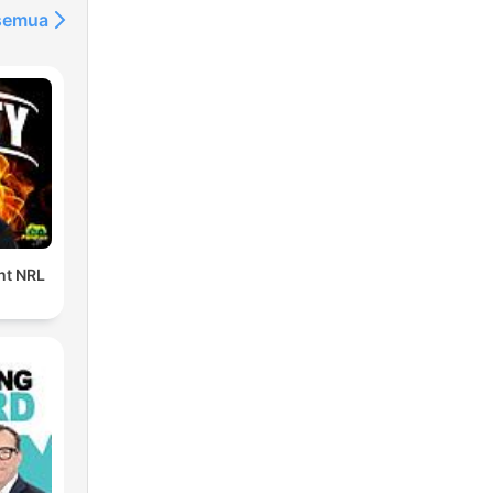
 semua
ent NRL