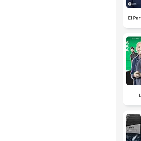
El Pa
L