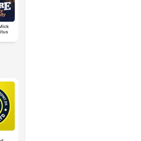
 Mick
itus
yd