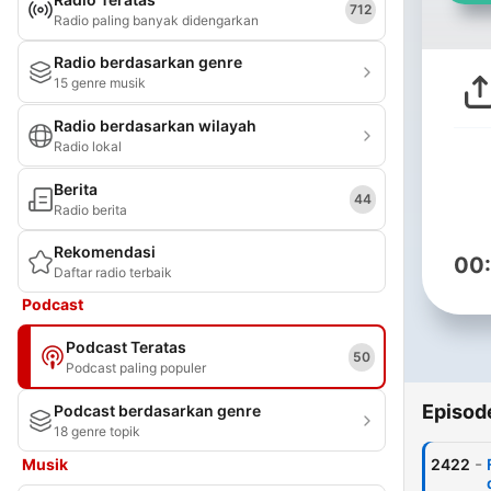
712
Radio paling banyak didengarkan
Radio berdasarkan genre
15 genre musik
Radio berdasarkan wilayah
Radio lokal
Berita
44
Radio berita
Rekomendasi
00
Daftar radio terbaik
Podcast
Podcast Teratas
50
Podcast paling populer
Episod
Podcast berdasarkan genre
18 genre topik
-
Musik
2422