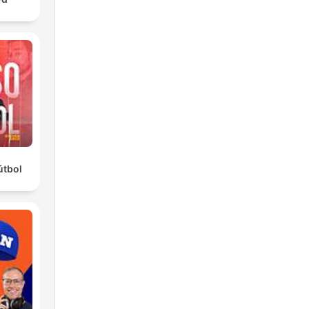
útbol