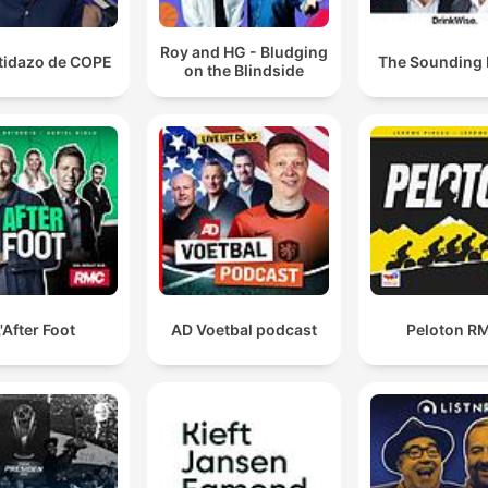
Roy and HG - Bludging
rtidazo de COPE
The Sounding
on the Blindside
'After Foot
AD Voetbal podcast
Peloton R