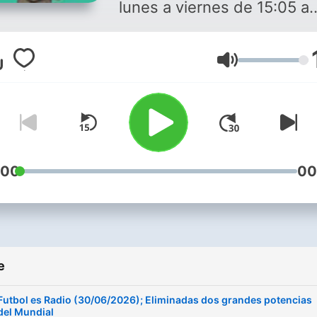
lunes a viernes de 15:05 a
16:00. Conducido por Serg
Valentín, cuenta con amigo
Volume
como Juanma Rodríguez, L
Herrero, José Antonio Mart
Petón, José Luis Garci...
:00
00
e
Futbol es Radio (30/06/2026); Eliminadas dos grandes potencias
del Mundial