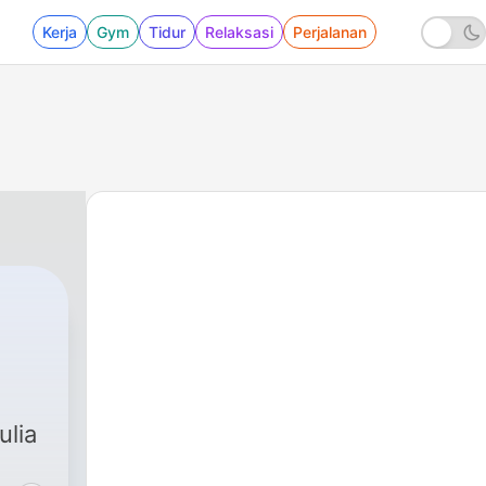
Kerja
Gym
Tidur
Relaksasi
Perjalanan
ulia