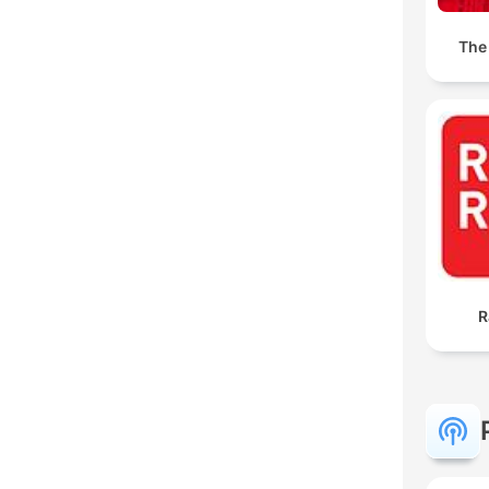
The
R