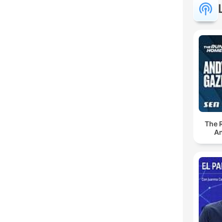
The 
An