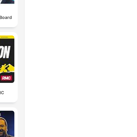
 Board
MC