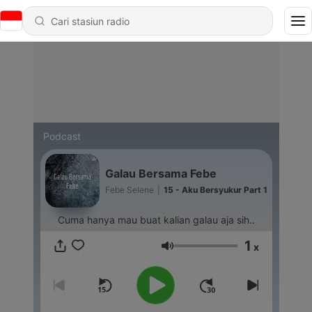
Podcast
Galau Bersama Febe
Febe Selene
|
15 - Aku Bersyukur Part 1
Cuma hanya mau buat kalian galau aja sih..
1
x
Volume