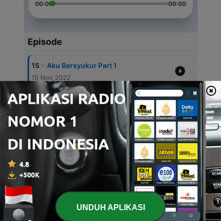
00:00
00:00
Episode
-
15
Aku Bersyukur Part 1
15 Nov 2022
-
14
Aku Bersyukur Part 2
15 Nov 2022
-
12
Ya.. Aku Bisa Tanpamu
13 Sep 2022
-
9
Thankyou Agustus!
27 Sep 2021
-
8
Cinta itu..
13 Sep 2021
UNDUH APLIKASI