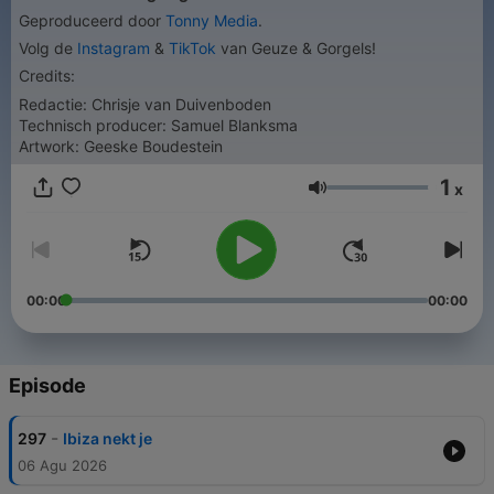
Geproduceerd door
Tonny Media
.
Volg de
Instagram
&
TikTok
van Geuze & Gorgels!
Credits:
Redactie: Chrisje van Duivenboden
Technisch producer: Samuel Blanksma
Artwork: Geeske Boudestein
1
x
Volume
00:00
00:00
Episode
-
297
Ibiza nekt je
06 Agu 2026