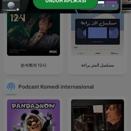
UNDUH APLIKASI
손석희의 12시
مسلسل المتر براءة
Podcast Komedi internasional