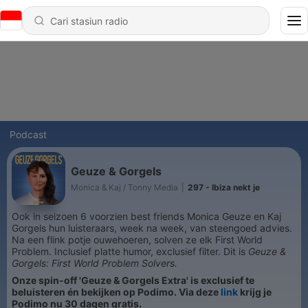
Podcast
Geuze & Gorgels
Monica & Kaj / Tonny Media
|
297 - Ibiza nekt je
Ook in seizoen 6 voorzien best friends Monica Geuze en Kaj
Gorgels hun luisteraars, week na week, van steengoed advies.
Na een flink potje ouwehoeren, solven ze elk First World
Problem. Inclusief platte humor, exclusief filter. Dit is
Geuze &
Gorgels: First World Problem Solvers.
Onze spin-off 'Geuze & Gorgels Extra' is exclusief te
beluisteren én bekijken op Podimo. Via deze
link
krijg je
Podimo nu 30 dagen gratis.