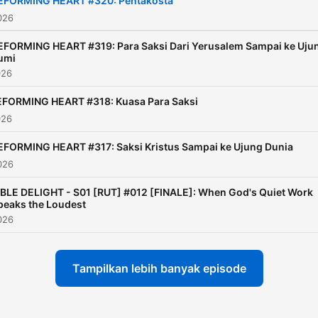
EFORMING HEART #320: Pentakosta
026
EFORMING HEART #319: Para Saksi Dari Yerusalem Sampai ke Uju
umi
026
EFORMING HEART #318: Kuasa Para Saksi
026
EFORMING HEART #317: Saksi Kristus Sampai ke Ujung Dunia
026
IBLE DELIGHT - S01 [RUT] #012 [FINALE]: When God's Quiet Work
peaks the Loudest
026
Tampilkan lebih banyak episode