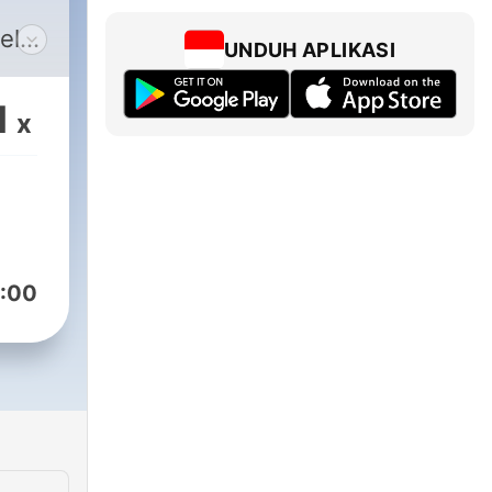
el
UNDUH APLIKASI
ah
tab,
1
x
dan
:00