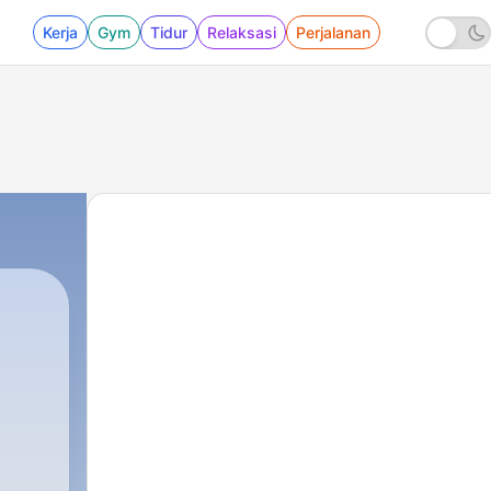
Kerja
Gym
Tidur
Relaksasi
Perjalanan
|
693 - REFORMING HEART #320: Pentakost