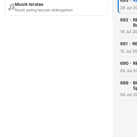
-
693
R
Musik teratas
26 Jul 2
Musik paling banyak didengarkan
-
692
R
B
19 Jul 2
-
691
R
12 Jul 2
-
690
R
05 Jul 2
-
689
B
S
04 Jul 2