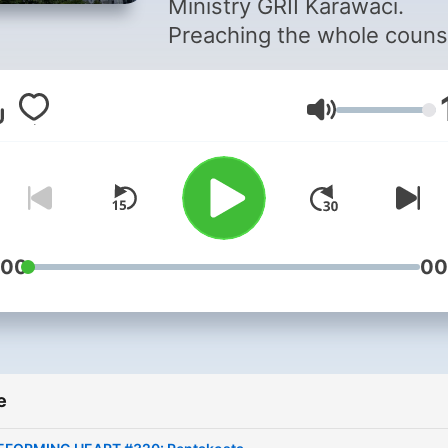
Ministry GRII Karawaci.
Preaching the whole couns
of God to the world: Khotb
Eksposisi, Pendalaman Alki
Volume
Seminar, Pengajaran,
Talkshows, Tanya Jawab, 
Renungan.
:00
00
e