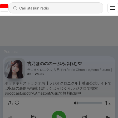
Podcast
古乃ほのののーぷろぶれむ♡
ラジオクロニクル,古乃ほの,Radio Chronicle,Hono Furuno
|
32 - Vol.32
ポッドキャストラジオ局【ラジオクロニクル】番組公式サイトで
は収録の裏側も掲載！詳しくはらじくろ,ラジクロで検索
♪podcast,spotify,AmazonMusicで無料配信中！
1
x
Volume