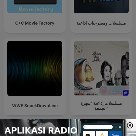
C+C Movie Factory
مسلسلات ومسرحيات اذاعية
مسلسلات إذاعية "سهرة
WWE SnackDownLive
الجمعة"