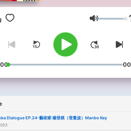
人物進行互動訪談，主題多
有趣。DJ Caitlin將與來賓
於他們的 「客家情」，有客
Volume
藝、音樂、美食、表演藝術
慶活動等主題。透過DJ與來
來一往、輕鬆豐富的對談內
帶你了解更多你不知道的客
化喔！ -- Hosting provided by
:00
00
SoundOn
e
kka Dialogue EP.24-藝術家 楊登棋（登曼波）Manbo Key
2023