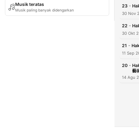
Musik teratas
-
23
Ha
Musik paling banyak didengarkan
30 Nov 
-
22
Ha
30 Okt 
-
21
Ha
11 Sep 
-
20
Ha
藝術
14 Agu 