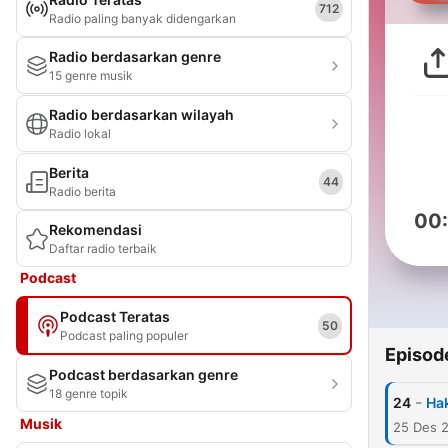
712
Radio paling banyak didengarkan
Radio berdasarkan genre
15 genre musik
Radio berdasarkan wilayah
Radio lokal
Berita
44
Radio berita
00
Rekomendasi
Daftar radio terbaik
Podcast
Podcast Teratas
50
Podcast paling populer
Episod
Podcast berdasarkan genre
18 genre topik
-
24
Ha
Musik
25 Des 