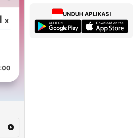
元又
聊聊關
UNDUH APLIKASI
1
x
家工
和節
賓一
容，
家文
:00