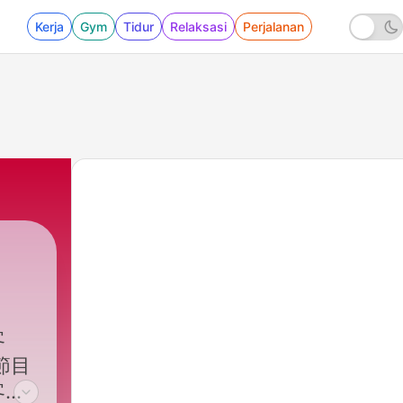
Kerja
Gym
Tidur
Relaksasi
Perjalanan
客
！節目
客家