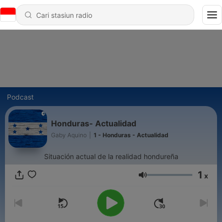
Podcast
Honduras- Actualidad
Gaby Aquino
|
1 - Honduras - Actualidad
Situación actual de la realidad hondureña
1
x
Volume