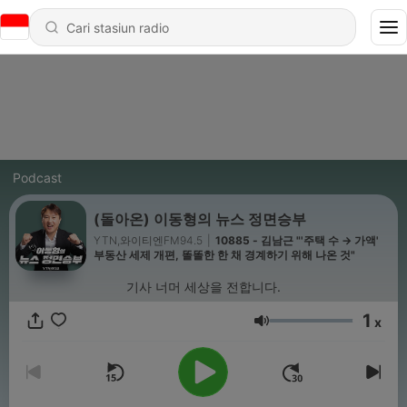
Podcast
(돌아온) 이동형의 뉴스 정면승부
YTN,와이티엔FM94.5
|
10885 - 김남근 "'주택 수 → 가액'
부동산 세제 개편, 똘똘한 한 채 경계하기 위해 나온 것"
기사 너머 세상을 전합니다.
1
x
Volume