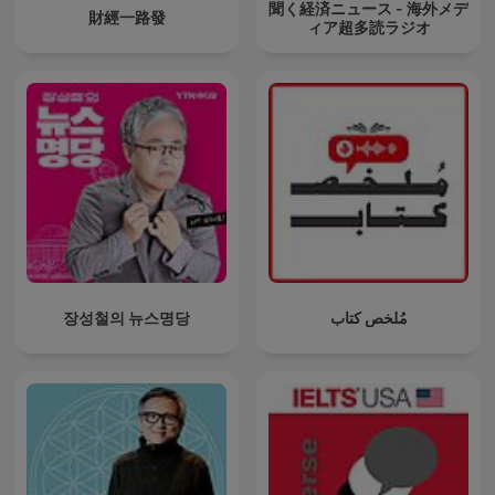
聞く経済ニュース - 海外メデ
財經一路發
ィア超多読ラジオ
장성철의 뉴스명당
مُلخص كتاب