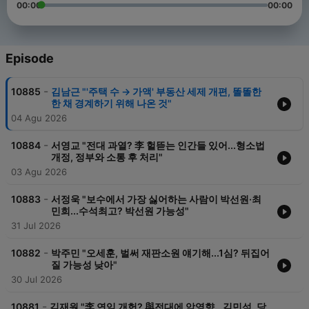
00:00
00:00
Episode
-
10885
김남근 "'주택 수 → 가액' 부동산 세제 개편, 똘똘한
한 채 경계하기 위해 나온 것"
04 Agu 2026
-
10884
서영교 "전대 과열? 李 헐뜯는 인간들 있어...형소법
개정, 정부와 소통 후 처리"
03 Agu 2026
-
10883
서정욱 "보수에서 가장 싫어하는 사람이 박선원·최
민희...수석최고? 박선원 가능성"
31 Jul 2026
-
10882
박주민 "오세훈, 벌써 재판소원 얘기해...1심? 뒤집어
질 가능성 낮아"
30 Jul 2026
-
10881
김재원 "李 연임 개헌? 與전대에 악영향...김민석, 당