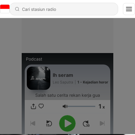
Podcast
Ih seram
Leo Saputra
|
1 - Kejadian horor
Salah satu cerita rekan kerja gua
1
x
Volume