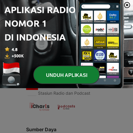
00:00
00:00
Episode
-
1
Kejadian horor
22 Okt 2019
UNDUH APLIKASI
Radio Indonesia
Stasiun Radio dan Podcast
Sumber Daya