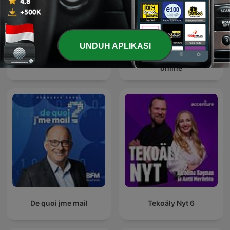
UNDUH APLIKASI
kurz informiert by heise
12 y 2
online
De quoi jme mail
Tekoäly Nyt 6