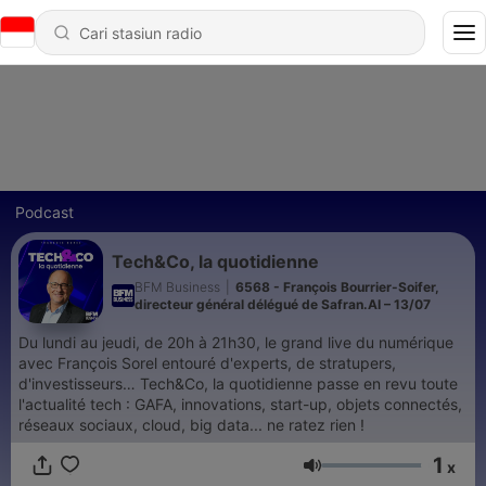
Podcast
Tech&Co, la quotidienne
BFM Business
|
6568 - François Bourrier-Soifer,
directeur général délégué de Safran.AI – 13/07
Du lundi au jeudi, de 20h à 21h30, le grand live du numérique
avec François Sorel entouré d'experts, de stratupers,
d'investisseurs… Tech&Co, la quotidienne passe en revu toute
l'actualité tech : GAFA, innovations, start-up, objets connectés,
réseaux sociaux, cloud, big data... ne ratez rien !
1
x
Volume