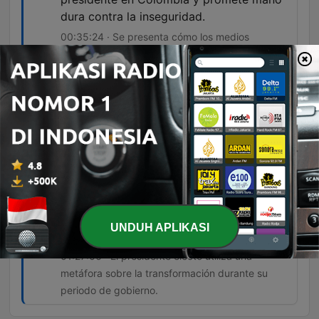
dura contra la inseguridad.
00:35:24 · Se presenta cómo los medios
internacionales están reportando el cambio de
gobierno en el país.
Un contrato, Gabriel, por 46 mil millones
de pesos para un estadio en
Buenaventura.
01:00:06 · El locutor denuncia un contrato
millonario realizado justo antes del fin del
mandato.
Serán cuatro años en donde el tigre se
UNDUH APLIKASI
convertirá en... Una mariposa amarilla.
01:27:06 · El presidente electo utiliza una
metáfora sobre la transformación durante su
periodo de gobierno.