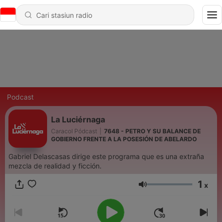
Podcast
La Luciérnaga
Caracol Pódcast
|
7648 - PETRO Y SU BALANCE DE
GOBIERNO FRENTE A LA POSESIÓN DE ABELARDO
Gabriel Delascasas dirige este programa que es una extraña
mezcla de realidad y ficción.
1
x
Volume