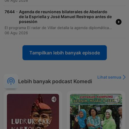
06 Agu 2026
-
7644
Agenda de reuniones bilaterales de Abelardo
de la Espriella y José Manuel Restrepo antes de
posesión
El programa El radar de Villar detalla la agenda diplomática del gobierno entrante de Abelardo de la Espriega durante el proceso de posesión presidencial en Bogotá. Se presenta un desglose de las reuniones bilaterales programadas tanto para el presidente electo como para el vicepresidente José Manuel Restrepo con diversos mandatarios y representantes internacionales.
06 Agu 2026
Tampilkan lebih banyak episode
Lihat semua
Lebih banyak podcast Komedi