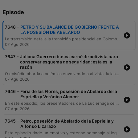
Episode
-
7648
PETRO Y SU BALANCE DE GOBIERNO FRENTE A
LA POSESIÓN DE ABELARDO
La transmisión detalla la transición presidencial en Colombia, centrada en los preparativos para la posesión de Abelardo de la Espriella en Cali y la incertidumbre jurídica sobre el fin del mandato de Gustavo Petro. Se reportan las expectativas de los gremios económicos, la postura de la oposición y las controversias por decretos y contratos realizados en los últimos días del gobierno saliente. El episodio también aborda temas de orden público, incluyendo ataques con drones en bases militares de Tolima y Norte de Santander, así como manifestaciones en Cali y Bogotá. A través de un lente periodístico y satírico, se analizan las reacciones internacionales y el ambiente político ante este cambio de mando.
07 Agu 2026
-
7647
Juliana Guerrero busca carné de activista para
conservar esquema de seguridad: esta es la
razón
O episódio aborda a polêmica envolvendo a ativista Juliana Guerrero e os pedidos para reforço de seu esquema de segurança pela Unidade Nacional de Proteção na Colômbia. A discussão foca nas exigências de comprovação de atividade política e nos riscos associados à sua atuação, incluindo alegações sobre possíveis ameaças ao Estado e uso indevido de recursos governamentais. A narrativa detalha a necessidade de avaliação técnica do risco real para justificar a manutenção da proteção, em meio a controvérsias sobre a apresentação de certificados de militância partidária para fins de segurança pública.
07 Agu 2026
-
7646
Feria de las Flores, posesión de Abelardo de la
Espriella y Verónica Alcocer
En este episodio, los presentadores de La Luciérnaga celebran la Feria de las Flores en Medellín, recorriendo sus tradiciones como el Festival Nacional de la Trova, el arte de las silletas y la gastronomía local con visitas a puestos de buñuelos y chicharrón. El programa también analiza el impacto económico del evento y la importancia del turismo responsable. En el ámbito informativo, se reporta la transición presidencial hacia Abelardo de la Espriella, análisis sobre la contratación estatal y los viajes internacionales del gobierno de Gustavo Petro, así como novedades judiciales relacionadas con Luis Fernando Velasco y Verónica Alcocer. El episodio cierra con noticias de infraestructura en Antioquia y un toque de humor y nostalgia.
07 Agu 2026
-
7645
Petro, posesión de Abelardo de la Espriella y
Alfonso Lizarazo
Este episodio rinde un emotivo y extenso homenaje al legado de Alfonso Lizarazo, recorriendo sus memorias en Sábados Felices, su labor en la radio juvenil y su paso por el Congreso. A través de anécdotas de humoristas invitados, se rescata la historia de la televisión colombiana y la disciplina profesional que caracterizó a los grandes elencos del programa. En el ámbito informativo, el programa aborda temas de actualidad nacional como la propuesta de sobretasa para alumbrado público inteligente en Bogotá, la modernización de servicios públicos y las tensiones políticas derivadas de las declaraciones del presidente Gustavo Petro. También se presentan reportes de investigación sobre ajustes fiscales, hallazgos en infraestructura y procesos de justicia transicional.