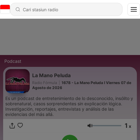
Podcast
La Mano Peluda
Radio Fórmula
|
1678 - La Mano Peluda I Viernes 07 de
Agosto de 2026
Es un podcast de entretenimiento de lo desconocido, insólito y
sobrenatural, casos sorprendentes sin explicación lógica.
Investigación, reportajes, entrevistas y análisis de las
evidencias del más allá.
1
x
Volume