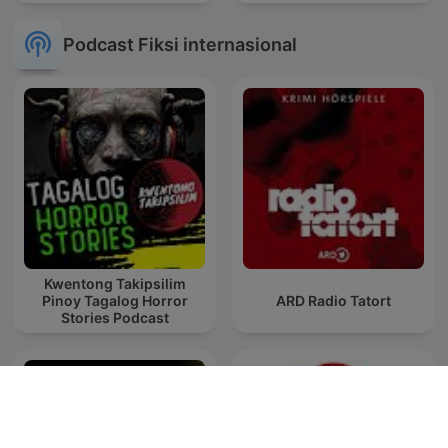
Podcast Fiksi internasional
Kwentong Takipsilim
Pinoy Tagalog Horror
ARD Radio Tatort
Stories Podcast