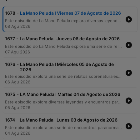
-
1678
La Mano Peluda I Viernes 07 de Agosto de 2026
Este episodio de La Mano Peluda explora diversas leyendas y testimonios paranormales, comenzando con la misteriosa 'casa de los perros' en Guadalajara y las apariciones en el Panteón de Mezquitán. A través de relatos de la audiencia, se analizan fenómenos que van desde avistamientos de OVNIs en Chiapas y humanoides alados en Sonora, hasta encuentros con entidades durante el sueño. El programa también profundiza en experiencias personales sobre la 'subida del muerto' y la parálisis del sueño, contrastando explicaciones científicas con interpretaciones energéticas. El episodio concluye con una reflexión sobre la diversidad de creencias religiosas en México y la importancia del libre albedrío.
08 Agu 2026
-
1677
La Mano Peluda I Jueves 06 de Agosto de 2026
Este episódio do La Mano Peluda explora uma série de relatos sobrenaturais e mistérios históricos, abrangendo desde as múmias enigmáticas do Palácio de Medicina e as lendas da Inquisição na Cidade do México até encontros aterrorizantes com entidades. Os participantes compartilham experiências pessoais envolvendo visões de figuras demoníacas, aparições em edifías corporativos e relatos de caminhoneiros que avistaram criaturas híbridas. A narrativa percorre também o passado sombrio de prisões e locais de tortura, detalhando fenômenos paranormais como barcos fantasmas, silhuetas da morte e presenças assustadoras em turnos de segurança. O programa conecta eventos históricos de sofrimento humano a manifestações contemporâneas que desafiam a lógica.
07 Agu 2026
-
1676
La Mano Peluda I Miércoles 05 de Agosto de
2026
Este episodio explora una serie de relatos sobrenaturales y misterios históricos. Desde encuentros con sombras y manifestaciones de difuntos detectadas mediante tecnología, hasta hallazgos de restos humanos en excavaciones y presencias inquietantes en zonas rurales y vehículos de carga. El programa también profundiza en la parapsicología con el maestro Eric Soham, abordando temas como la sensibilidad espiritual y la naturaleza de las proyecciones astrales. Finalmente, se analiza el fenómeno de devoción popular en torno al caso de Juan Soldado en Tijuana.
06 Agu 2026
-
1675
LA Mano Peluda I Martes 04 de Agosto de 2026
Este episodio explora diversas leyendas y encuentros paranormales, centrándose en la mística Cueva del Diablo en Mazatlán y sus relatos de presencias misteriosas. A través de testimonios de oyentes, se recorren experiencias que van desde visiones y premoniciones de muerte hasta avistamientos de entidades oscuras y gigantescas en distintos puntos de México. El programa también presenta relatos sobre apariciones espectrales en panteones y casas, así como encuentros espirituales cargados de fe. La narrativa entrelaza la descripción de fenómenos físicos inexplicables con historias personales de sensibilidad psíquica y marcas físicas tras sueños premonitorios.
05 Agu 2026
-
1674
La Mano Peluda I Lunes 03 de Agosto de 2026
Este episodio explora una serie de encuentros paranormales y relatos de lucha espiritual. Comienza con la experiencia de Conrado en San Pedro Atlapulco, donde presenció ruidos inexplicables, y profundiza en las leyendas del Hotel Posada y su complejo laberinto en la Posada del Sol. A través del testimonio de Cristi, se aborda una intensa batalla contra el ocultismo y rituales oscuros dentro de su propio hogar. El programa concluye con historias de supervivencia durante la migración, encuentros con espíritus de sacerdotes y misteriosas entidades en Jalisco.
04 Agu 2026