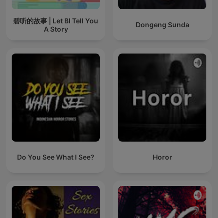
碧听的故事 | Let BI Tell You
Dongeng Sunda
A Story
Do You See What I See?
Horor