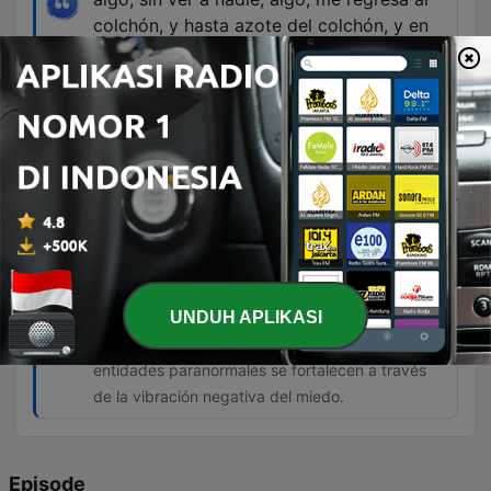
colchón, y hasta azote del colchón, y en
ese momento, sentí todo mi cuerpo frío,
frío, frío, y ya no me pude mover, sin ver a
nadie, ¿eh?
01:17:41 · El narrador describe el momento
culminante de su experiencia paranormal donde
experimentó una parálisis física acompañada de
frío intenso.
principalmente lo que buscan estos entes
es generar miedo, porque el miedo los
alimenta.
UNDUH APLIKASI
01:29:21 · Se plantea la idea de que las
entidades paranormales se fortalecen a través
de la vibración negativa del miedo.
Episode