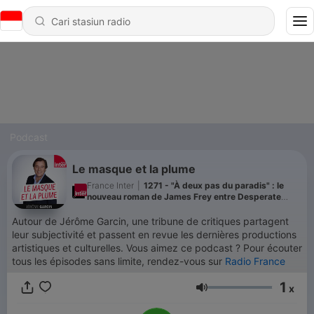
Podcast
Le masque et la plume
France Inter
|
1271 - "À deux pas du paradis" : le
nouveau roman de James Frey entre Desperate
Housewives et The White Lotus
Autour de Jérôme Garcin, une tribune de critiques partagent
leur subjectivité et passent en revue les dernières productions
artistiques et culturelles. Vous aimez ce podcast ? Pour écouter
tous les épisodes sans limite, rendez-vous sur
Radio France
1
x
Volume