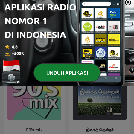
House not House
100% Indonesia
Podcast Musik internasional
UNDUH APLIKASI
90's mix
இசைத் தென்றல்