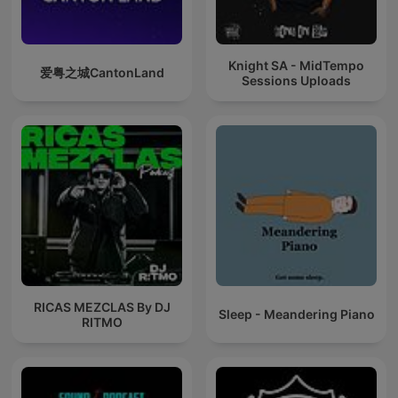
Knight SA - MidTempo
爱粤之城CantonLand
Sessions Uploads
RICAS MEZCLAS By DJ
Sleep - Meandering Piano
RITMO