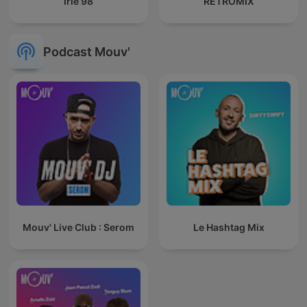
Irie 98
RETROMIX
Podcast Mouv'
Mouv' Live Club : Serom
Le Hashtag Mix