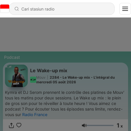
Podcast
Le Wake-up mix
Mouv
|
2284 - Le Wake-up mix - L'intégral du
mercredi 05 août 2026
Kymra et DJ Serom prennent le contrôle des platines de Mouv'
tous les matins pour deux sessions. Le Wake up mix : le plein
de gros son pour te réveiller à toute heure ! Vous aimez ce
podcast ? Pour écouter tous les épisodes sans limite, rendez-
vous sur
Radio France
1
x
Volume