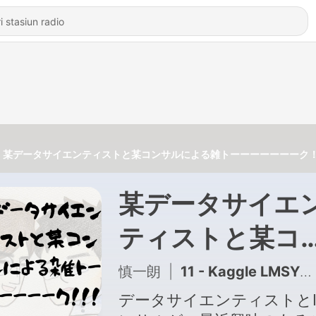
某データサイエンティストと某コンサルによる雑トーーーーーーーク
某データサイエ
ティストと某コ
サルによる雑ト
慎一朗
|
11 - Kaggle LMSYSコンペの振り返り
ーーーーーー
データサイエンティストとI