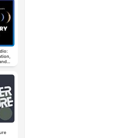
dio:
tion,
and
ure