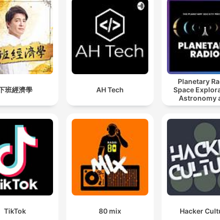
Planetary Ra
下班經濟學
AH Tech
Space Explora
Astronomy 
Science
TikTok
80 mix
Hacker Cult