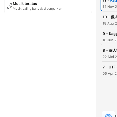
-
11
Ka
Musik teratas
14 Nov 
Musik paling banyak didengarkan
-
10
個
18 Agu 
-
9
Kag
16 Jun 
-
8
個人
22 Mei 
-
7
UTF
06 Apr 