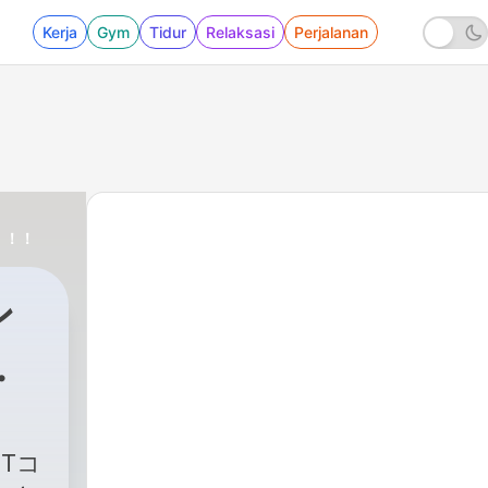
Kerja
Gym
Tidur
Relaksasi
Perjalanan
！！！
ン
ン
ー
Tコ