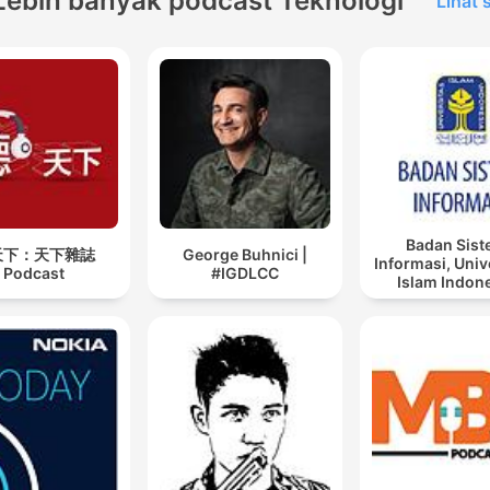
Lebih banyak podcast Teknologi
Lihat
Badan Sis
天下：天下雜誌
George Buhnici |
Informasi, Univ
Podcast
#IGDLCC
Islam Indon