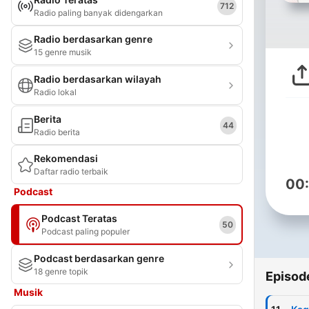
712
Radio paling banyak didengarkan
Radio berdasarkan genre
15 genre musik
Radio berdasarkan wilayah
Radio lokal
Berita
44
Radio berita
Rekomendasi
Daftar radio terbaik
00
Podcast
Podcast Teratas
50
Podcast paling populer
Podcast berdasarkan genre
18 genre topik
Episod
Musik