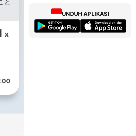
こと
UNDUH APLIKASI
1
x
:00