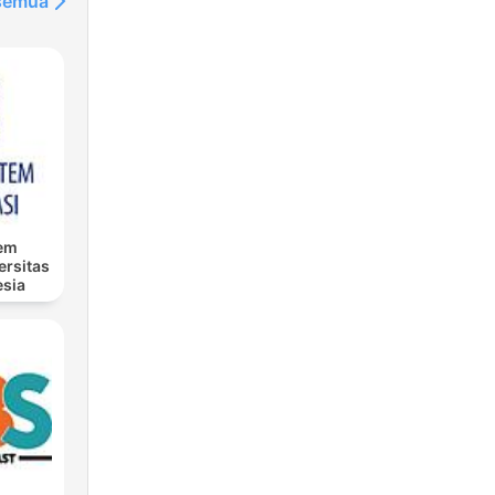
 semua
tem
ersitas
esia