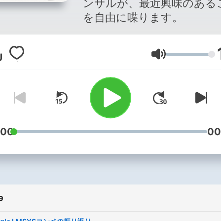
ンサルが、最近興味のある
ク！！！
を自由に喋ります。
Volume
:00
00
e