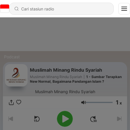
Podcast
Muslimah Minang Rindu Syariah
Muslimah Minang Rindu Syariah
|
1 - Sumbar Terapkan
New Normal, Bagaimana Pandangan Islam ?
Muslimah Minang Rindu Syariah
1
x
Volume