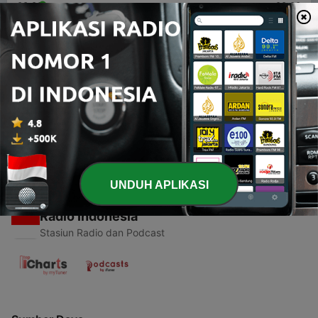
00:00
00:00
Episode
-
1
Sumbar Terapkan New Normal, Bagaimana
Pandangan Islam ?
10 Jun 2020
UNDUH APLIKASI
Radio Indonesia
Stasiun Radio dan Podcast