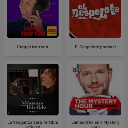
L'appel trop con
El Despelote podcast
La Venganza Será Terrible
James O'Brien's Mystery
(oficial)
Hour