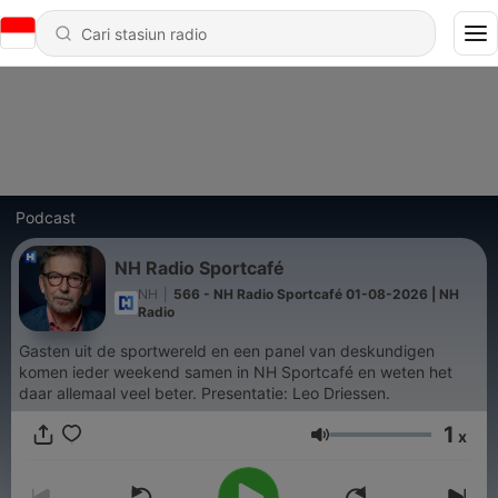
Podcast
NH Radio Sportcafé
NH
|
566 - NH Radio Sportcafé 01-08-2026 | NH
Radio
Gasten uit de sportwereld en een panel van deskundigen
komen ieder weekend samen in NH Sportcafé en weten het
daar allemaal veel beter. Presentatie: Leo Driessen.
1
x
Volume