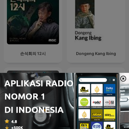
손석희의 12시
Dongeng Kang Ibing
Down N Dirty Sexy Hot