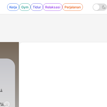
Kerja
Gym
Tidur
Relaksasi
Perjalanan
น
็น