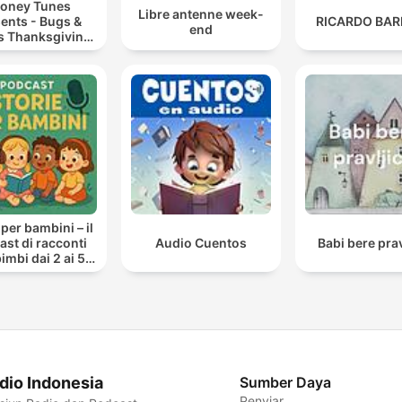
oney Tunes
Libre antenne week-
ents - Bugs &
RICARDO BAR
end
’s Thanksgiving
Road Trip
 per bambini – il
st di racconti
Audio Cuentos
Babi bere prav
imbi dai 2 ai 5
anni
dio Indonesia
Sumber Daya
Penyiar