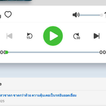
คนดีทุกคน แต่เพราะไม่มีต้น
ดีๆ เป็นแบบอย่าง จึงต่างคิดห
มาตรฐานทำความดี ต่างๆ กันไ
Volume
พอมีปัญญาก็ทำดีถูกวิธีได้สั่งส
ความดีเป็นบารมี ไม่เสียทีที่ได้
มาเป็นคน แต่ที่มีปัญญาน้อย เ
ผิดเป็นชอบก็หลงทาง ขาดทุน
ชาติหนึ่ง ด้วยเหตุนี้เราจึงควร
:00
00
ศึกษาต้นแบบการทำความดีจ
"ชาดก" เพื่อเป็นแบบอย่าง ใน
ศึกษาปลูกฝังศีลธรรมผ่านเรื่อ
ของบรมครูผู้เป็นต้นแบบคือพ
e
สัมมาสัมพุทธเจ้าเมื่อครั้งท่าน
พระโพธิสัตว์ ในเรื่องราวขอ
กสวชาดก ชาดกว่าด้วย ความคุ้นเคยเป็นรสอันยอดเยี่ยม
025