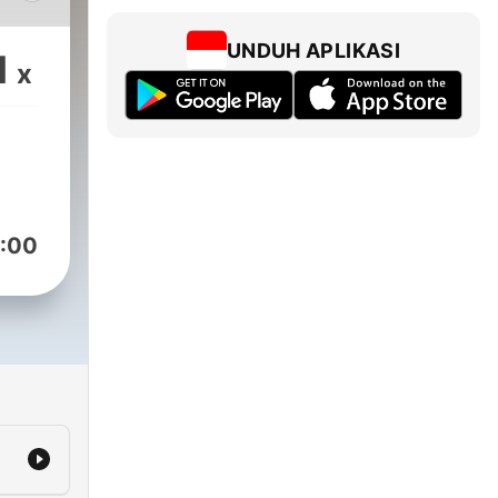
แบบ
า
UNDUH APLIKASI
1
x
ป ที่
ม
เกิด
ห็น
ไป
:00
าก
การ
งราว
ระ
เป็น
งชาดก