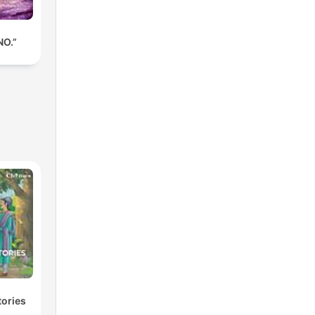
NO.”
tories