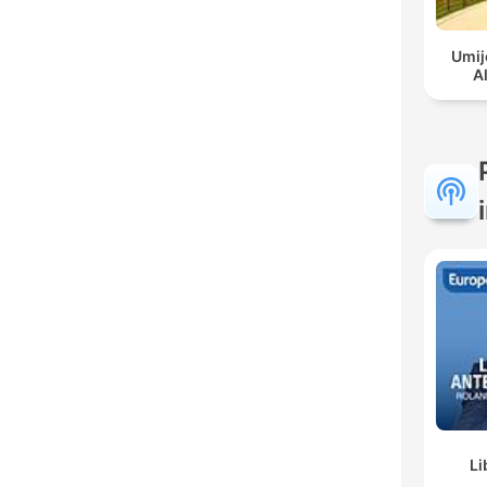
Umij
A
Li