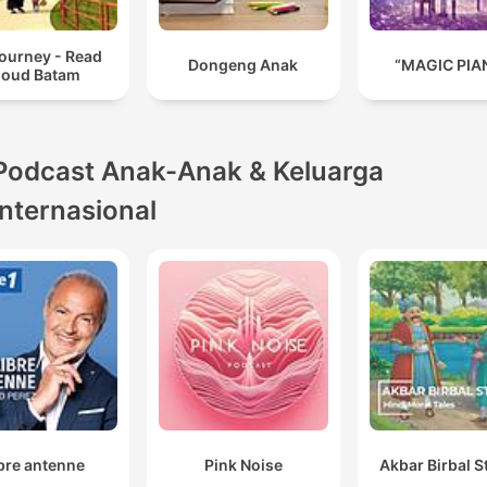
ourney - Read
Dongeng Anak
“MAGIC PIA
loud Batam
Podcast Anak-Anak & Keluarga
internasional
bre antenne
Pink Noise
Akbar Birbal S