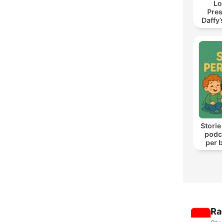
Lo
Pres
Daffy
Storie
podca
per b
Ra