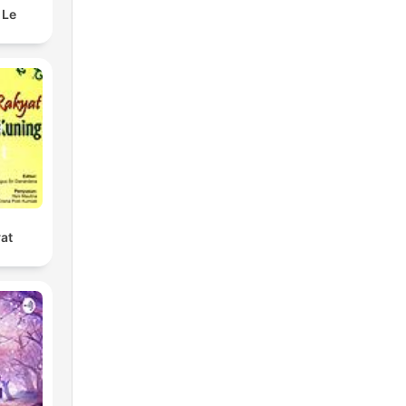
 Le
yat