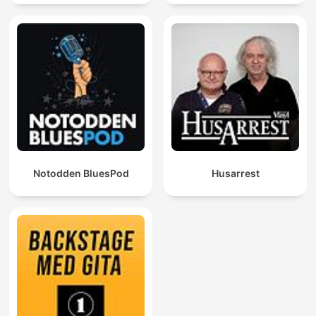
Notodden BluesPod
Husarrest