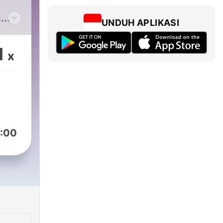
n
UNDUH APLIKASI
e
ken,
1
x
en
e
e
:00
rs
te