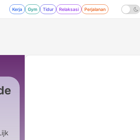
Kerja
Gym
Tidur
Relaksasi
Perjalanan
 de
ijk