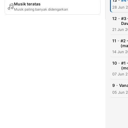
-
13
#4 
Musik teratas
28 Jun 
Musik paling banyak didengarkan
-
12
#3 
Dav
21 Jun 
-
11
#2 
(ma
14 Jun 
-
10
#1 
(mo
07 Jun 
-
9
Vana
05 Jun 