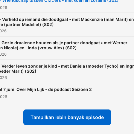
- Vriendschap tussen OML'ers • met Koen en Loraine (S02)
partner of kind doodgaat?
2026
Presentator Tim Hofman le
- Verliefd op iemand die doodgaat • met Mackenzie (man Marit) en
het gesprek maar het pod
e (partner Madelief) (S02)
2026
is voor de OML helden!
- Gezin draaiende houden als je partner doodgaat • met Werner
n Nicole) en Linda (vrouw Alex) (S02)
2026
- Verder leven zonder je kind • met Daniela (moeder Tycho) en Ingr
eder Marit) (S02)
2026
f 7 juni: Over Mijn Lijk - de podcast Seizoen 2
2026
Tampilkan lebih banyak episode