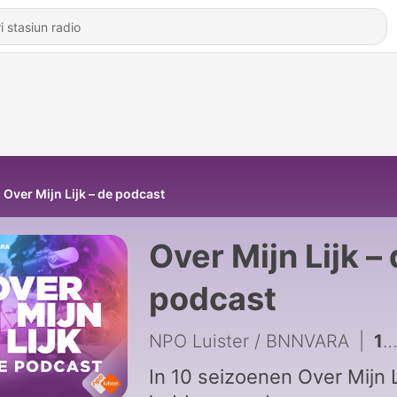
Over Mijn Lijk – de podcast
Over Mijn Lijk –
podcast
NPO Luister / BNNVARA
|
13 - #4 - Vriendschap tussen OML'ers • met Koen en Loraine (S02)
In 10 seizoenen Over Mijn L