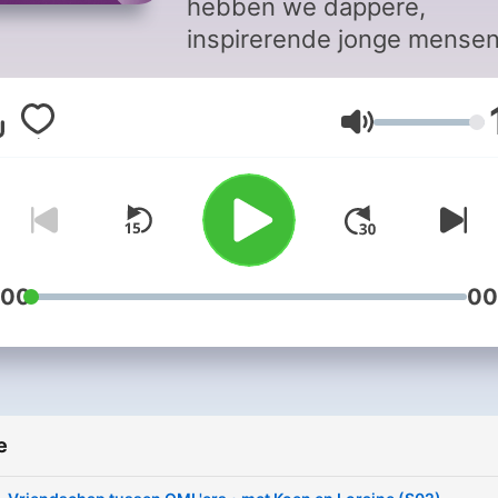
hebben we dappere,
inspirerende jonge mense
leren kennen waarmee vel
levensthema's zijn bespro
Volume
maar nooit eerder besprak
mensen uit verschillende
seizoenen dit met elkáár. In
deze speciale podcastseri
van Over Mijn Lijk horen w
hoe het nu met iedereen is
:00
00
maar komen ook deelneme
en nabestaanden uit
verschillende seizoenen
samen om een onderwerp 
e
bespreken: bonustijd, het
hiernamaals of wat als je