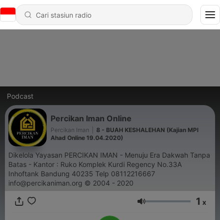
Podcast
Percikan Iman Online
Percikan Iman
|
8 - BUAH KESHALEHAN (Kajian MPI
Ahad Online 19.04.2020)
Dikelola Yayasan PERCIKAN IMAN - Menuju Era Dakwah Tanpa
Batas - Kantor : Ruko Komplek Kurdi Regency No.33A
Inhoftank Bandung 40235 Telp 08112216667
info@percikaniman.org © 2004 - 2020
1
x
Volume