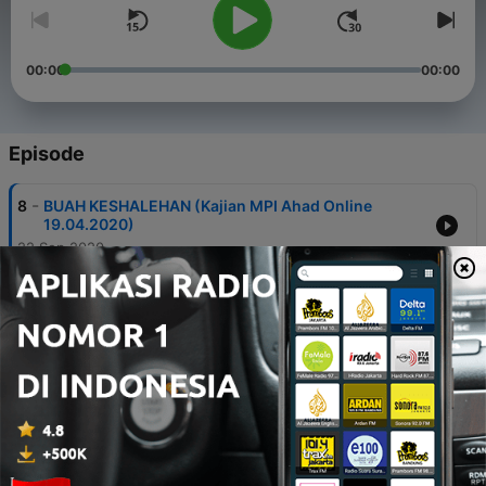
00:00
00:00
Episode
-
8
BUAH KESHALEHAN (Kajian MPI Ahad Online
19.04.2020)
22 Sep 2020
-
7
TAHAPAN KESHALEHAN (Kajian MPI Ahad Online
12.04.2020)
22 Sep 2020
-
6
UNSUR KESHALEHAN (Kajian MPI Ahad Online
05.04.2020)
22 Sep 2020
-
5
PERILAKU YANG MEMBAWA MUDHARAT - 2 (Kajian
MPI Ahad Online 26.07.2020)