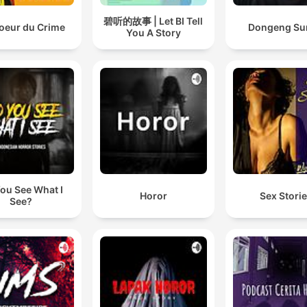
碧听的故事 | Let BI Tell
oeur du Crime
Dongeng Su
You A Story
ou See What I
Horor
Sex Stori
See?