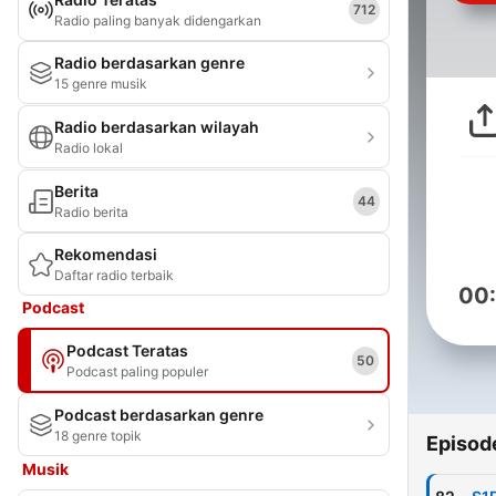
712
Radio paling banyak didengarkan
Radio berdasarkan genre
15 genre musik
Radio berdasarkan wilayah
Radio lokal
Berita
44
Radio berita
Rekomendasi
Daftar radio terbaik
00
Podcast
Podcast Teratas
50
Podcast paling populer
Podcast berdasarkan genre
18 genre topik
Episod
Musik