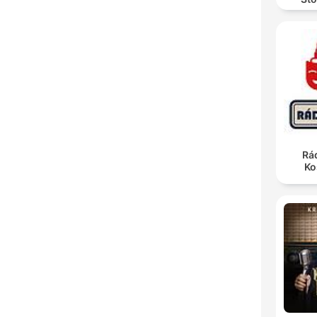
Rá
Ko