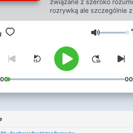
związane z szeroko rozum
rozrywką ale szczególnie z
radiowymi magazynami
satyrycznymi jak: ITR, Zgry
Volume
Parafonia, Tylko dla orłów,
Studio 202, Katedra
Mniemanologii Stosowanej
Serwus jestem nerwus czy
kultowe 60-minut na godzi
:00
00
e