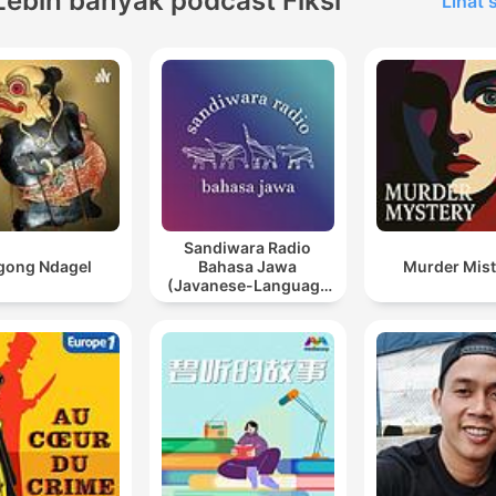
Lebih banyak podcast Fiksi
Lihat
Sandiwara Radio
gong Ndagel
Bahasa Jawa
Murder Mist
(Javanese-Language
Radio Drama)