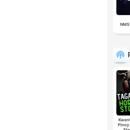
NMS
Kwent
Pinoy
Sto