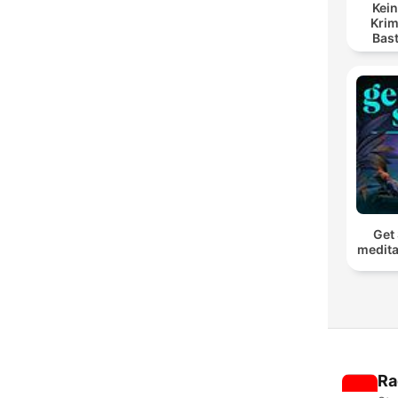
Kein
Krim
Bas
Get 
medita
Ra