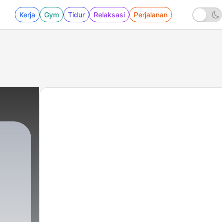
Kerja
Gym
Tidur
Relaksasi
Perjalanan