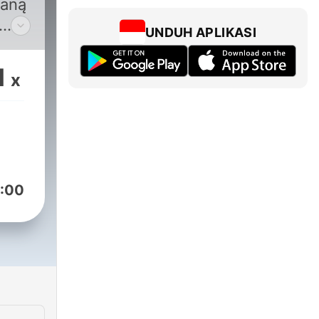
ianą
UNDUH APLIKASI
z,
1
x
,
nę.
:00