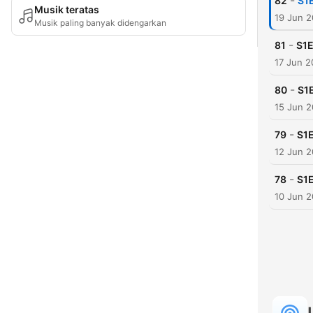
-
82
S1
Musik teratas
19 Jun 2
Musik paling banyak didengarkan
-
81
S1E
17 Jun 2
-
80
S1
15 Jun 2
-
79
S1E
12 Jun 2
-
78
S1E
10 Jun 2