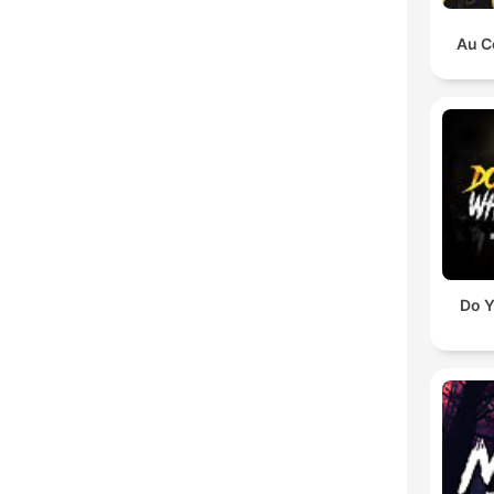
Au C
Do Y