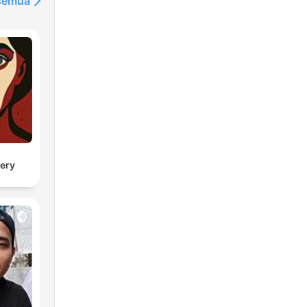
 semua
ery