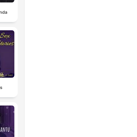
nda
es