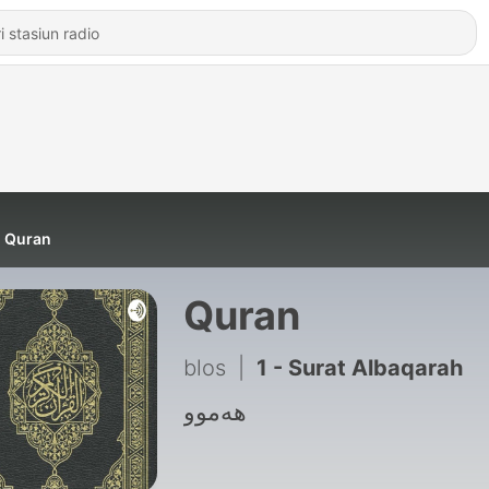
Quran
Quran
blos
|
1 - Surat Albaqarah
هەموو