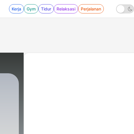
Kerja
Gym
Tidur
Relaksasi
Perjalanan