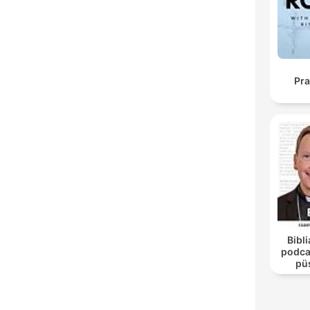
Pra
Bibli
podca
pü