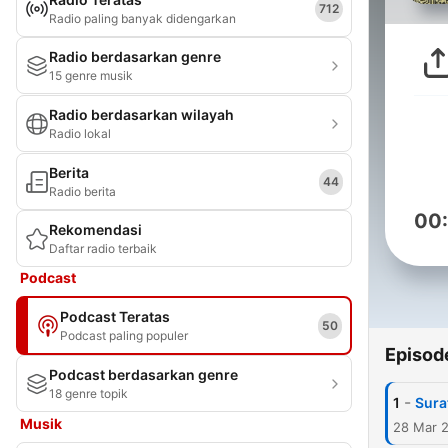
712
Radio paling banyak didengarkan
Radio berdasarkan genre
15 genre musik
Radio berdasarkan wilayah
Radio lokal
Berita
44
Radio berita
00
Rekomendasi
Daftar radio terbaik
Podcast
Podcast Teratas
50
Podcast paling populer
Episod
Podcast berdasarkan genre
18 genre topik
-
1
Sura
Musik
28 Mar 