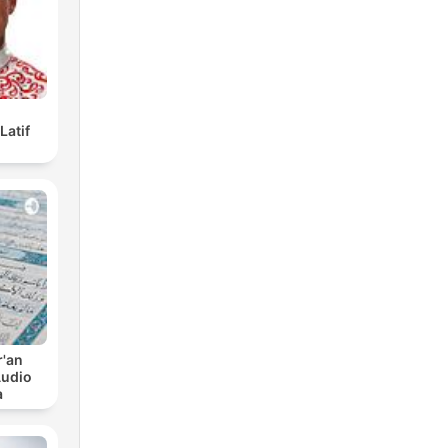
Latif
r'an
Audio
a