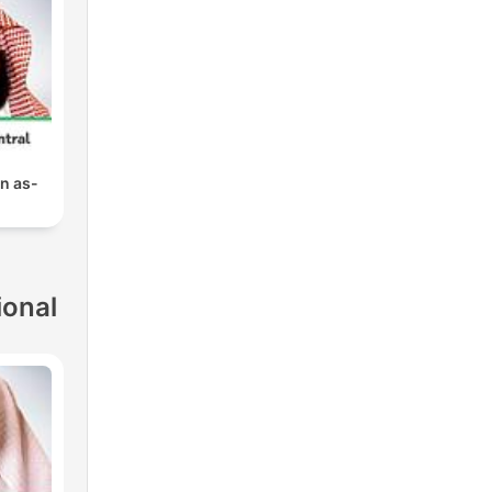
n as-
ional