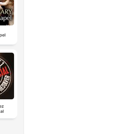
pel
ez
al