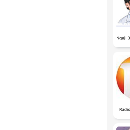
Ngaji 
Radi