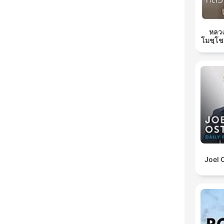
หลวง
โมชฺโช
Joel 