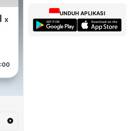
UNDUH APLIKASI
1
x
:00