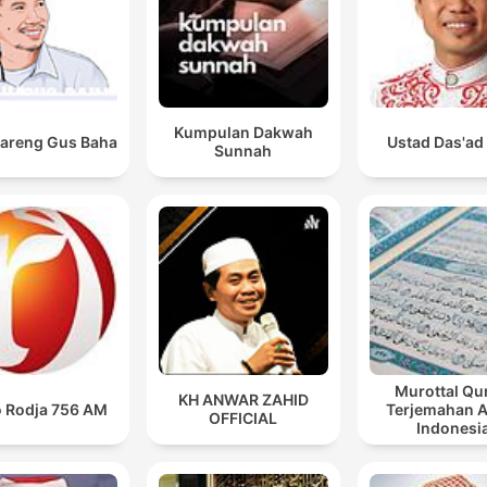
Kumpulan Dakwah
Bareng Gus Baha
Ustad Das'ad 
Sunnah
Murottal Qu
KH ANWAR ZAHID
o Rodja 756 AM
Terjemahan 
OFFICIAL
Indonesi