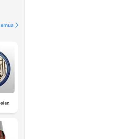
 semua
esian