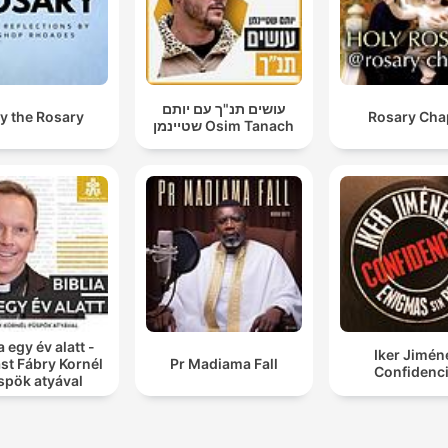
עושים תנ"ך עם יותם
y the Rosary
Rosary Cha
שטיינמן Osim Tanach
a egy év alatt -
Iker Jimén
st Fábry Kornél
Pr Madiama Fall
Confidenci
spök atyával