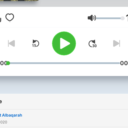
Volume
:00
00
e
t Albaqarah
2020