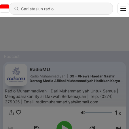
Podcast
RadioMU
Radio Muhammadiyah
|
39 - #News Haedar Nashir
Dorong Media Afiliasi Muhammadiyah Hadirkan Karya
Terbaik untuk Umat
Radio Muhammadiyah - Dari Muhammadiyah Untuk Semua |
Mengudarakan Syiar Dakwah Berkemajuan | Telp. (0274)
375025 | Email: radiomuhammadiyah@gmail.com
1
x
Volume