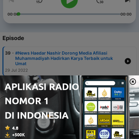
00:00
00:00
Episode
-
39
#News Haedar Nashir Dorong Media Afiliasi
Muhammadiyah Hadirkan Karya Terbaik untuk
Umat
29 Jul 2022
-
38
Pancasila dan Muhammadiyah - Memperingati
Hari Besar Nasional 1 Juni 2022
01 Jun 2022
-
37
KASUR EP. 12 Bagaimana Cara Muhammadiyah
Berpolitik (sesi tanya jawab): Prof. Dr. H.A. Syafii
Maarif
22 Apr 2022
-
36
KASUR EP. 11 Berpolitik Tanpa Merubah Jati Diri