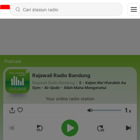
Podcast
Rajawali Radio Bandung
Rajawali Radio Bandung
|
5 - Kajian Ma'rifatulloh Aa
Gym - Al-Qodir - Alloh Maha Mengetahui
Your online radio station
1
x
Volume