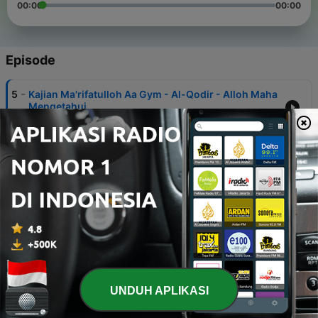
00:00
00:00
Episode
-
5
Kajian Ma'rifatulloh Aa Gym - Al-Qodir - Alloh Maha
Mengetahui
14 Feb 2020
-
4
Kajian Ma'rifatulloh Aa Gym - Al-Basir - Alloh Maha
Melihat
14 Feb 2020
-
3
Kajian Ma'rifatulloh Aa Gym - Al-Hamiid - Alloh
Maha Terpuji
14 Feb 2020
-
2
Kajian Ma'rifatulloh Aa Gym - As Syahid - Alloh
maha menyaksikan
14 Feb 2020
UNDUH APLIKASI
-
1
Kajian Ma'rifatulloh Bersama Aa Gym