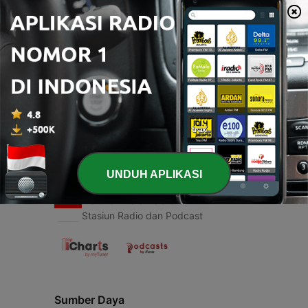
00:00
00:00
Episode
-
1
Quién sos?
02 Sep 2019
UNDUH APLIKASI
Radio Indonesia
Stasiun Radio dan Podcast
Sumber Daya