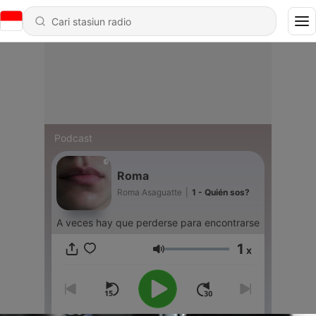
Podcast
Roma
Roma Asaguatte
|
1 - Quién sos?
A veces hay que perderse para encontrarse
1
x
Volume