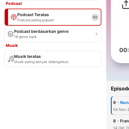
Podcast
Podcast Teratas
50
Podcast paling populer
Podcast berdasarkan genre
18 genre topik
Musik
00
Musik teratas
Musik paling banyak didengarkan
Episod
-
9
Nuna
04 Nov 
-
8
Fran
14 Okt 