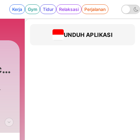
Kerja
Gym
Tidur
Relaksasi
Perjalanan
UNDUH APLIKASI
c
u
r