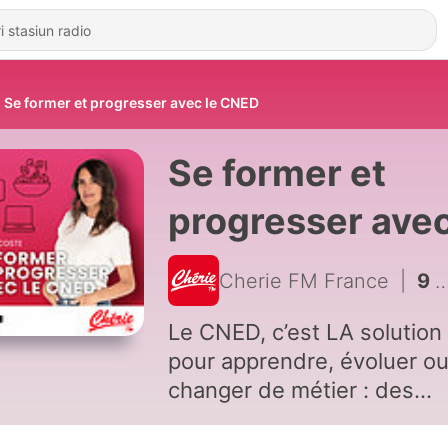
Se former et progresser avec le CNED
Se former et
progresser ave
le CNED
Cherie FM France
|
9 - Nunaya, de secrétaire comptable à YouTubeuse !
Le CNED, c’est LA solution
pour apprendre, évoluer o
changer de métier : des
formations à distance, pou