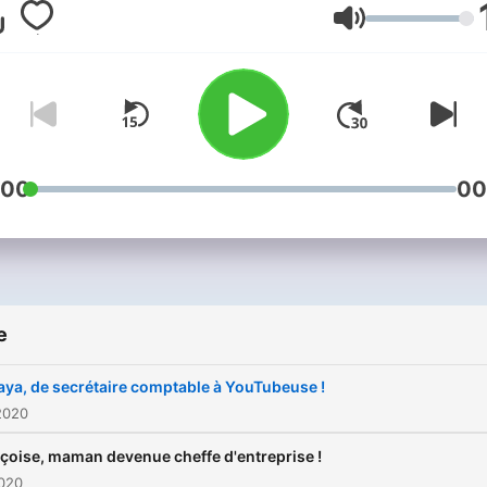
une nouvelle vie ! Nos tém
Volume
vous font découvrir les
coulisses de la formation
professionnelle à distance 
bénéficier de leurs conseil
aguerris.
:00
00
e
ya, de secrétaire comptable à YouTubeuse !
2020
çoise, maman devenue cheffe d'entreprise !
2020