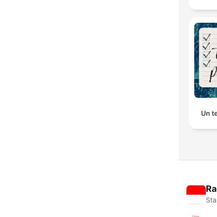
Un t
Ra
Sta