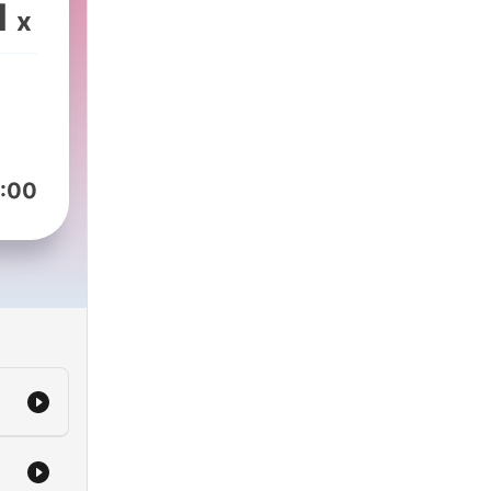
oins
1
x
et
s
:00