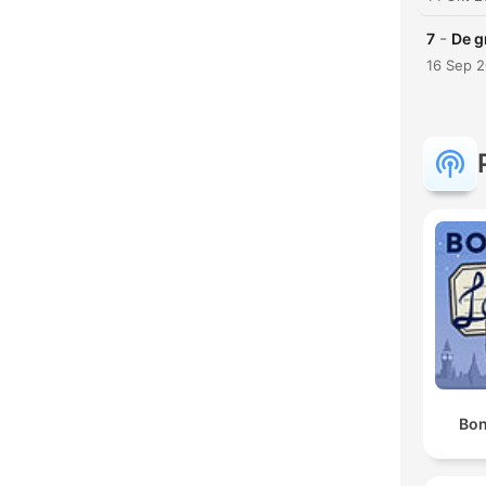
-
7
De g
16 Sep 
Bon