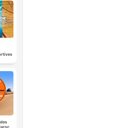
ortives
 des
Maroc