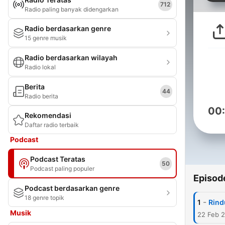
712
Radio paling banyak didengarkan
Radio berdasarkan genre
15 genre musik
Radio berdasarkan wilayah
Radio lokal
Berita
44
Radio berita
00
Rekomendasi
Daftar radio terbaik
Podcast
Podcast Teratas
50
Podcast paling populer
Episod
Podcast berdasarkan genre
18 genre topik
-
1
Rind
Musik
22 Feb 