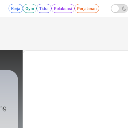
Kerja
Gym
Tidur
Relaksasi
Perjalanan
ang