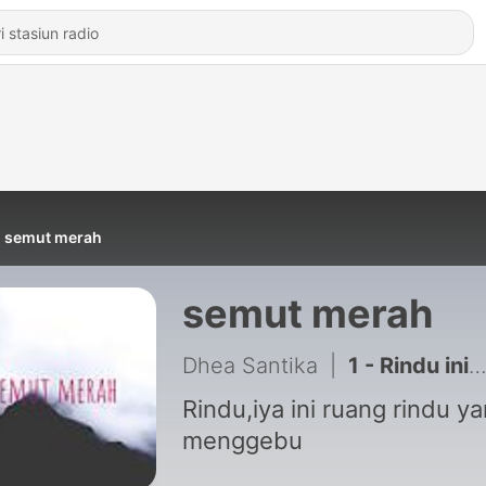
semut merah
semut merah
Dhea Santika
|
1 - Rindu ini hanya halusinasi
Rindu,iya ini ruang rindu y
menggebu