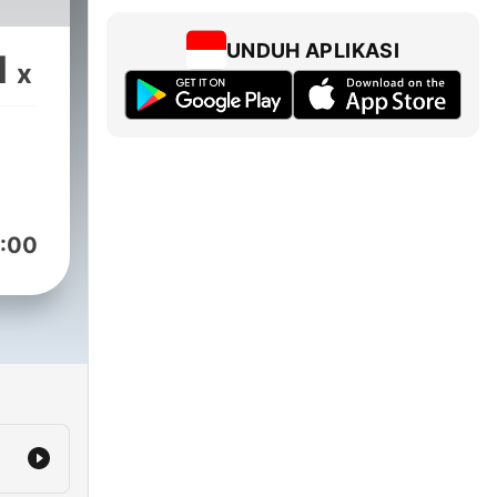
UNDUH APLIKASI
1
x
:00