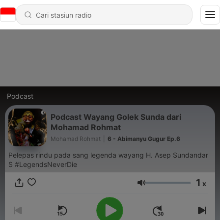
Podcast
Podcast Wayang Golek Sunda dari
Mohamad Rohmat
Mohamad Rohmat
|
6 - Abimanyu Gugur Ep.6
Pelepas rindu pada sang legenda wayang H. Asep Sundandar
S #LegendsNeverDie
1
x
Volume