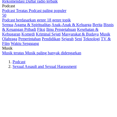
Rekomendasi
Daftar radio terbaik
Podcast
Podcast Teratas
Podcast paling populer
50
Podcast berdasarkan genre
18 genre topik
Semua
Agama & Spiritualitas
Anak-Anak & Keluarga
Berita
Bisnis
& Keuangan Pribadi
Fiksi
Ilmu Pengetahuan
Kesehatan &
Kebugaran
Komedi
Kriminal Sejati
Masyarakat & Budaya
Musik
Olahraga
Pemerintahan
Pendidikan
Sejarah
Seni
Teknologi
TV &
Film
Waktu Senggang
Musik
Musik teratas
Musik paling banyak didengarkan
Podcast
Sexual Assault and Sexual Harassment