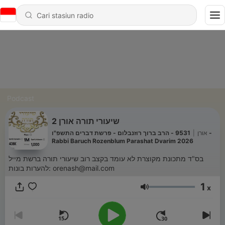
Podcast
שיעורי תורה אורן 2
9531 - הרב ברוך רוזנבלום - פרשת דברים התשפ"ו -
|
אורן
Rabbi Baruch Rozenblum Parashat Dvarim 2026
בס"ד מתכונת מקוצרת לא עומד בקצב רוב שיעורי תורה ברשת מייל
להערות בונות: orenash@mail.com
1
x
Volume