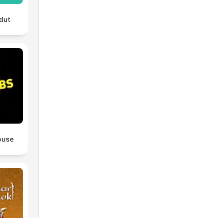
dut
ouse