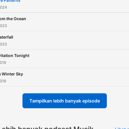
fe Patterns
2024
om the Ocean
2023
terfall
2023
itation Tonight
2019
 Winter Sky
2019
Tampilkan lebih banyak episode