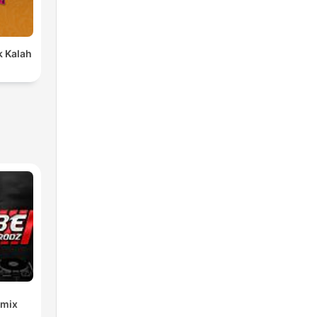
 Kalah
emix