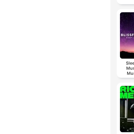
Sle
Mus
Mus
M