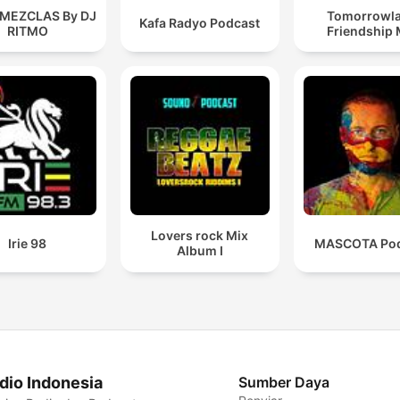
 MEZCLAS By DJ
Tomorrowl
Kafa Radyo Podcast
RITMO
Friendship 
Lovers rock Mix
Irie 98
MASCOTA Pod
Album I
dio Indonesia
Sumber Daya