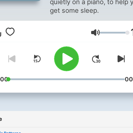
quietly on a piano, to help 
get some sleep.
Volume
:00
00
e