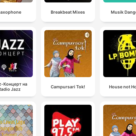
Saxophone
Breakbeat Mixes
Musik Dang
z-Концерт на
Campursari Tok!
House not H
Radio Jazz