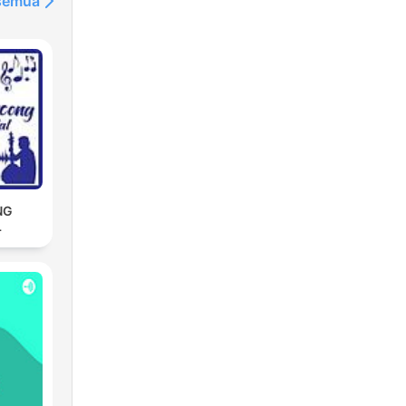
 semua
NG
L