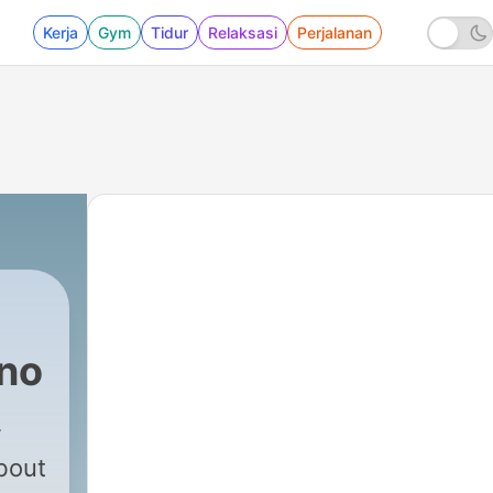
Kerja
Gym
Tidur
Relaksasi
Perjalanan
no
bout