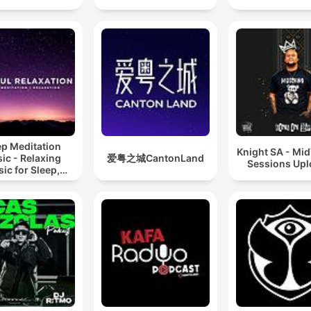
ep Meditation
Knight SA - Mi
ic - Relaxing
爱粤之城CantonLand
Sessions Up
ic for Sleep,
editation &
Relaxation