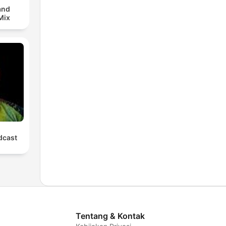
and
Mix
cast
Tentang & Kontak