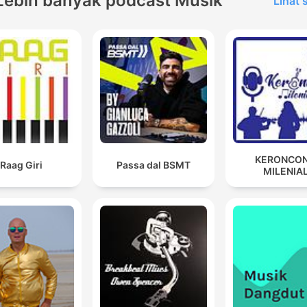
Lebih banyak podcast Musik
Lihat
KERONCO
Raag Giri
Passa dal BSMT
MILENIA