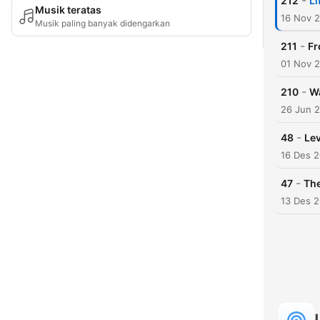
-
212
Li
Musik teratas
16 Nov 
Musik paling banyak didengarkan
-
211
Fr
01 Nov 
-
210
Wa
26 Jun 
-
48
Lev
16 Des 
-
47
The
13 Des 