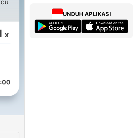
you
UNDUH APLIKASI
1
x
:00