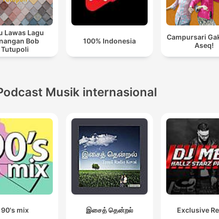
u Lawas Lagu
Campursari Gak
nangan Bob
100% Indonesia
Aseq!
Tutupoli
Podcast Musik internasional
90's mix
இசைத் தென்றல்
Exclusive R