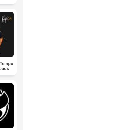
dTempo
loads