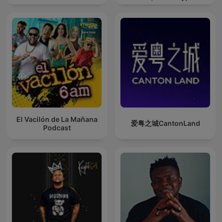
Techno Mixes
El Vacilón de La Mañana
爱粤之城CantonLand
Podcast