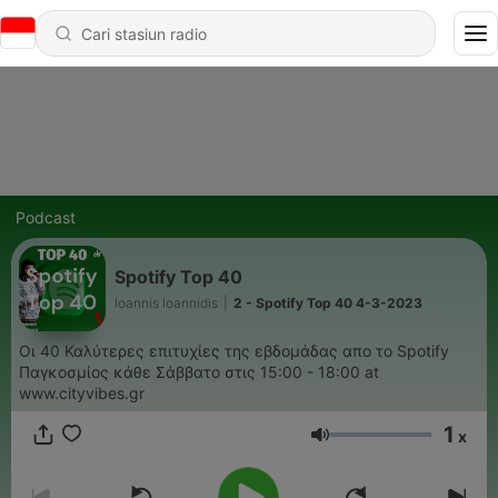
Podcast
Spotify Top 40
Ioannis Ioannidis
|
2 - Spotify Top 40 4-3-2023
Οι 40 Καλύτερες επιτυχίες της εβδομάδας απο το Spotify
Παγκοσμίος κάθε Σάββατο στις 15:00 - 18:00 at
www.cityvibes.gr
1
x
Volume