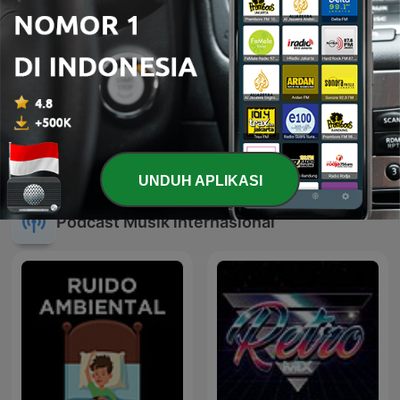
Campursari Gak Kalah
100% Indonesia
Aseq!
UNDUH APLIKASI
Podcast Musik internasional