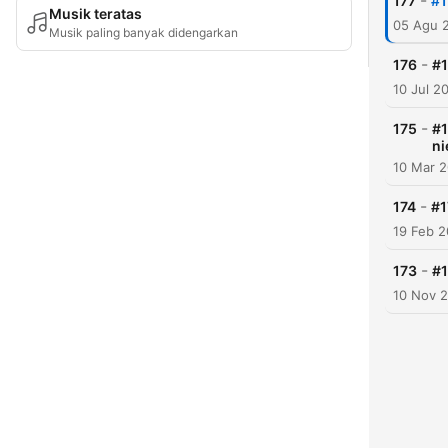
-
177
#1
Musik teratas
05 Agu 
Musik paling banyak didengarkan
-
176
#1
10 Jul 2
-
175
#1
ni
10 Mar 
-
174
#1
19 Feb 
-
173
#1
10 Nov 