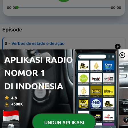
00:00
00:00
Episode
-
6
Verbos de estado e de ação
16 Jun 2020
-
5
Plural 2
23 Mei 2020
-
4
Plural
22 Mei 2020
-
3
Prática
20 Mei 2020
-
2
Artigos
UNDUH APLIKASI
19 Mei 2020