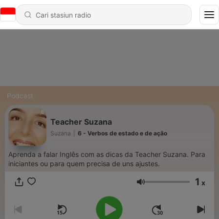
Podcast
Teacher Suzana
Suzana
|
6 - Verbos de estado e de ação
Aprenda a falar Inglês com as dicas da Teacher Suzana. Para
iniciantes ou para quem precisa de uns ajustes.
1
x
Volume