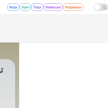
Kerja
Gym
Tidur
Relaksasi
Perjalanan
ت