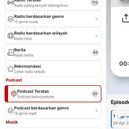
712
Radio paling banyak didengarkan
Radio berdasarkan genre
15 genre musik
Radio berdasarkan wilayah
Radio lokal
Berita
44
Radio berita
00
Rekomendasi
Daftar radio terbaik
Podcast
Podcast Teratas
50
Podcast paling populer
Episod
Podcast berdasarkan genre
18 genre topik
-
1
 نور
Musik
28 Apr 