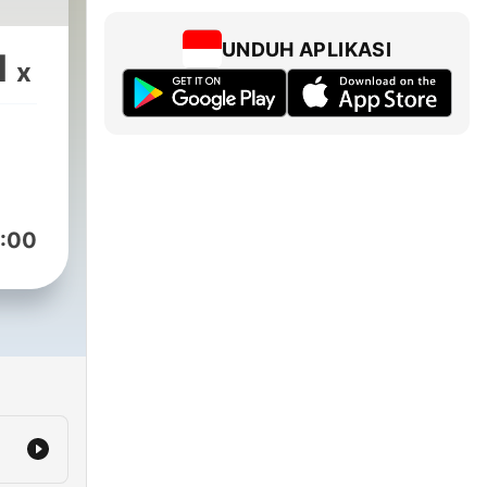
UNDUH APLIKASI
1
x
:00